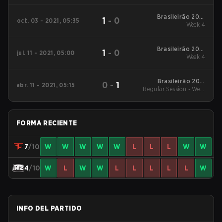
Playday 7
Brasileirão 2021
1
-
0
oct. 03 - 2021, 05:35
Stage #3
Week 4
Brasileirão 2021
1
-
0
jul. 11 - 2021, 05:00
Stage #2
Week 4
Brasileirão 2021
0
-
1
abr. 11 - 2021, 05:15
Regular Session - Week
Stage #1
4
FORMA RECIENTE
7
/10
W
W
W
W
W
L
L
L
W
W
4
/10
W
L
W
W
L
L
L
L
L
W
INFO DEL PARTIDO