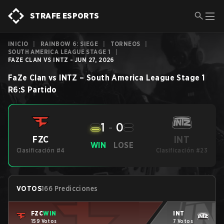
STRAFE ESPORTS
INICIO
|
RAINBOW 6: SIEGE
|
TORNEOS
|
SOUTH AMERICA LEAGUE STAGE 1
|
FAZE CLAN VS INTZ - JUN 27, 2026
FaZe Clan
vs
INTZ
–
South America League Stage 1
R6:S
Partido
1
-
0
INT
FZC
WIN
LOSE
Clasificación #4
Clasificación #23
VOTOS
166 Predicciones
FZC
WIN
INT
159 Votos
7 Votos