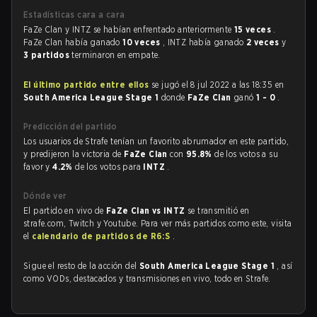
Estadísticas cara a cara
FaZe Clan y INTZ se habían enfrentado anteriormente
15 veces
.
FaZe Clan había ganado
10 veces
, INTZ había ganado
2 veces
y
3 partidos
terminaron en empate.
El último partido entre ellos
se jugó el 8 jul 2022 a las 18:35 en
South America League Stage 1
donde
FaZe Clan
ganó
1 - 0
.
Predicción del partido
Los usuarios de Strafe tenían un favorito abrumador en este partido,
y predijeron la victoria de
FaZe Clan
con
95.8%
de los votos a su
favor y
4.2%
de los votos para
INTZ
.
Dónde ver
El partido en vivo de
FaZe Clan vs INTZ
se transmitió en
strafe.com, Twitch y Youtube. Para ver más partidos como este, visita
el
calendario de partidos de R6:S
.
Sigue el resto de la acción del
South America League Stage 1
, así
como VODs, destacados y transmisiones en vivo, todo en Strafe.