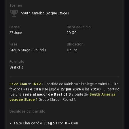
Torneo
South America League Stage 1
Fecha
Hora de inicio
27 June
20:30
Fase
Ubicación
Group Stage - Round 1
Online
Formato
Best of 3
FaZe Clan
vs
INTZ
El partido de Rainbow Six Siege terminó
1 - 0
a
favor de
FaZe Clan
y se jugó el
27 jun 2026
a las
20:30
. El partido
fue una
serie al mejor de Best of 3
y parte del
South America
League Stage 1
Group Stage - Round 1.
Desglose del partido
FaZe Clan ganó el
Juego 1
con
0 - 0
en