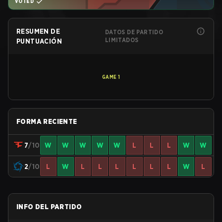
VOTED
RESUMEN DE
DATOS DE PARTIDO
LIMITADOS
PUNTUACIÓN
GAME
1
FORMA RECIENTE
7
/10
W
W
W
W
W
L
L
L
W
W
2
/10
L
W
L
L
L
L
L
L
W
L
INFO DEL PARTIDO