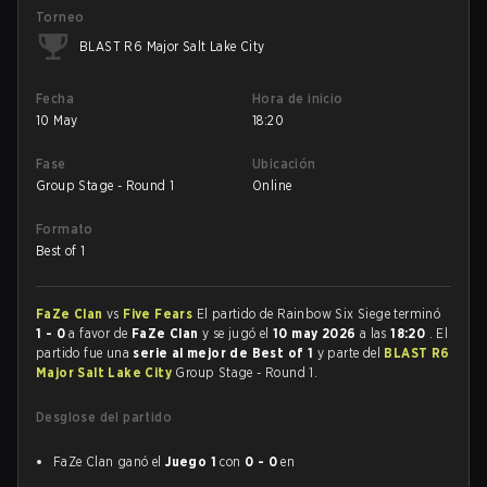
Torneo
BLAST R6 Major Salt Lake City
Fecha
Hora de inicio
10 May
18:20
Fase
Ubicación
Group Stage - Round 1
Online
Formato
Best of 1
FaZe Clan
vs
Five Fears
El partido de Rainbow Six Siege terminó
1 - 0
a favor de
FaZe Clan
y se jugó el
10 may 2026
a las
18:20
. El
partido fue una
serie al mejor de Best of 1
y parte del
BLAST R6
Major Salt Lake City
Group Stage - Round 1.
Desglose del partido
FaZe Clan ganó el
Juego 1
con
0 - 0
en