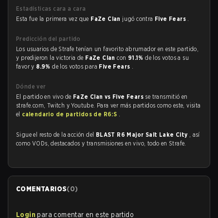
Estadísticas cara a cara
Esta fue la primera vez que
FaZe Clan
jugó contra
Five Fears
.
Predicción del partido
Los usuarios de Strafe tenían un favorito abrumador en este partido,
y predijeron la victoria de
FaZe Clan
con
91.1%
de los votos a su
favor y
8.9%
de los votos para
Five Fears
.
Dónde ver
El partido en vivo de
FaZe Clan vs Five Fears
se transmitió en
strafe.com, Twitch y Youtube. Para ver más partidos como este, visita
el
calendario de partidos de R6:S
.
Sigue el resto de la acción del
BLAST R6 Major Salt Lake City
, así
como VODs, destacados y transmisiones en vivo, todo en Strafe.
COMENTARIOS
(
0
)
Login
para comentar en este partido