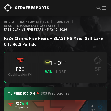
STRAFE ESPORTS
INICIO
|
RAINBOW 6: SIEGE
|
TORNEOS
|
BLAST R6 MAJOR SALT LAKE CITY
|
FAZE CLAN VS FIVE FEARS - MAY 10, 2026
FaZe Clan
vs
Five Fears
–
BLAST R6 Major Salt Lake
City
R6:S
Partido
1
-
0
5F
FZC
WIN
LOSE
Clasificación #4
-
TU PREDICCIÓN
303 Predicciones
FZC
WIN
5F
111 points
9%