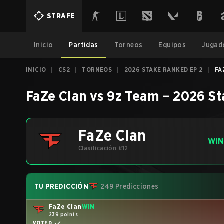
STRAFE
Inicio
Partidas
Torneos
Equipos
Jugad
INICIO
|
CS2
|
TORNEOS
|
2026 STAKE RANKED EP 2
|
FA
FaZe Clan
vs
9z Team
–
2026 St
FaZe Clan
WIN
Clasificación #12
TU PREDICCIÓN
249 Predicciones
FaZe Clan
WIN
239 points
VOTED