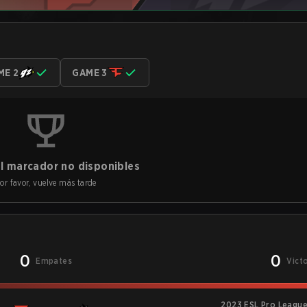
ME 2
GAME 3
l marcador no disponibles
or favor, vuelve más tarde
0
0
Empates
Vict
2023 ESL Pro League