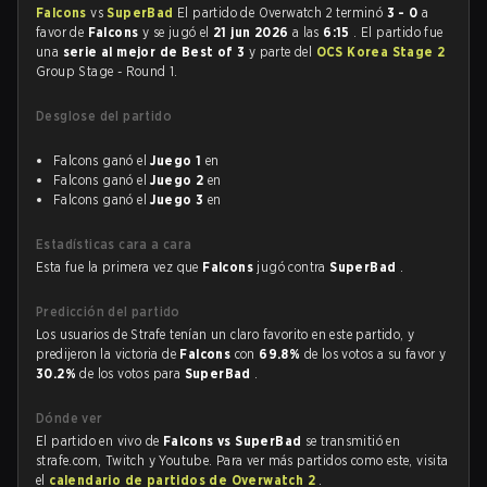
Falcons
vs
SuperBad
El partido de Overwatch 2 terminó
3 - 0
a
favor de
Falcons
y se jugó el
21 jun 2026
a las
6:15
. El partido fue
una
serie al mejor de Best of 3
y parte del
OCS Korea Stage 2
Group Stage - Round 1.
Desglose del partido
Falcons ganó el
Juego 1
en
Falcons ganó el
Juego 2
en
Falcons ganó el
Juego 3
en
Estadísticas cara a cara
Esta fue la primera vez que
Falcons
jugó contra
SuperBad
.
Predicción del partido
Los usuarios de Strafe tenían un claro favorito en este partido, y
predijeron la victoria de
Falcons
con
69.8%
de los votos a su favor y
30.2%
de los votos para
SuperBad
.
Dónde ver
El partido en vivo de
Falcons vs SuperBad
se transmitió en
strafe.com, Twitch y Youtube. Para ver más partidos como este, visita
el
calendario de partidos de Overwatch 2
.