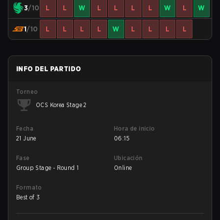
3
/10
L
L
W
L
L
L
L
W
L
W
1
/10
L
L
L
L
W
L
L
L
L
INFO DEL PARTIDO
Torneo
OCS Korea Stage 2
Fecha
Hora de inicio
21 June
06:15
Fase
Ubicación
Group Stage - Round 1
Online
Formato
Best of 3