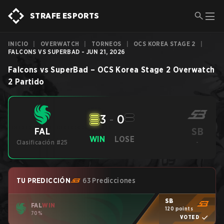
STRAFE ESPORTS
INICIO
|
OVERWATCH
|
TORNEOS
|
OCS KOREA STAGE 2
|
FALCONS VS SUPERBAD - JUN 21, 2026
Falcons
vs
SuperBad
–
OCS Korea Stage 2
Overwatch
2
Partido
3
-
0
SB
FAL
WIN
LOSE
Clasificación #25
-
TU PREDICCIÓN
63 Predicciones
SB
FAL
WIN
120 points
70%
VOTED