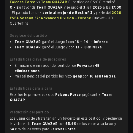
Falcons Force
vs
Team QUAZAR
El partido de CS:GO terminó
0 - 2
a favor de
Team QUAZAR
y se jugó el
3 jun 2026
a las
17:00
. El partido fue una
serie al mejor de Best of 3
y parte del
2026
ESEA Season 57: Advanced Division - Europe
Bracket - UB
Quarterfinal.
Desglose del partido
Team QUAZAR
ganó el Juego 1 con
16 - 14
en
Inferno
Team QUAZAR
ganó el Juego 2 con
13 - 8
en
Nuke
Estadísticas clave de jugadores
El máximo eliminador del partido fue
Porya
con
49
eliminaciones
.
Más asistencias del partido las hizo
gehji
con
16 asistencias
.
Estadísticas cara a cara
Esta fue la primera vez que
Falcons Force
jugó contra
Team
QUAZAR
.
Predicción del partido
Los usuarios de Strafe tenían un favorito en este partido, y predijeron
la victoria de
Team QUAZAR
con
65.4%
de los votos a su favor y
34.6%
de los votos para
Falcons Force
.