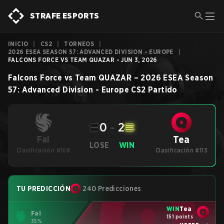
STRAFE ESPORTS
INICIO
|
CS2
|
TORNEOS
|
2026 ESEA SEASON 57: ADVANCED DIVISION - EUROPE
|
FALCONS FORCE VS TEAM QUAZAR - JUN 3, 2026
Falcons Force
vs
Team QUAZAR
–
2026 ESEA Season
57: Advanced Division - Europe
CS2
Partido
0
-
2
Tea
Fal
LOSE
WIN
Clasificación #168
Clasificación #113
TU PREDICCIÓN
240 Predicciones
WIN
Tea
Fal
151 points
35%