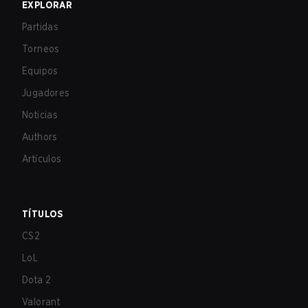
EXPLORAR
Partidas
Torneos
Equipos
Jugadores
Noticias
Authors
Artículos
TÍTULOS
CS2
LoL
Dota 2
Valorant