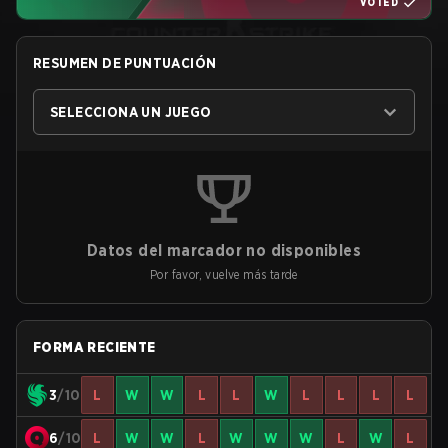
VOTED
RESUMEN DE PUNTUACIÓN
SELECCIONA UN JUEGO
Datos del marcador no disponibles
Por favor, vuelve más tarde
FORMA RECIENTE
3
/10
L
W
W
L
L
W
L
L
L
L
6
/10
L
W
W
L
W
W
W
L
W
L