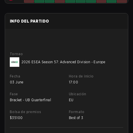
INFO DEL PARTIDO
Torneo
2026 ESEA Season 57: Advanced Division - Europe
Fecha
Hora de inicio
03 June
17:00
Fase
Ubicación
Bracket - UB Quarterfinal
EU
Bolsa de premios
Formato
$
35100
Best of 3