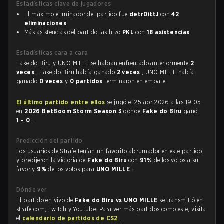
Estadísticas clave de jugadores
El máximo eliminador del partido fue
detr0ittJ
con
42
eliminaciones
.
Más asistencias del partido las hizo
PKL
con
18 asistencias
.
Estadísticas cara a cara
Fake do Biru y UNO MILLE se habían enfrentado anteriormente
2
veces
. Fake do Biru había ganado
2 veces
, UNO MILLE había
ganado
0 veces
y
0 partidos
terminaron en empate.
El último partido entre ellos
se jugó el 25 abr 2026 a las 19:05
en
2026 BetBoom Storm Season 3
donde
Fake do Biru
ganó
1 - 0
.
Predicción del partido
Los usuarios de Strafe tenían un favorito abrumador en este partido,
y predijeron la victoria de
Fake do Biru
con
91%
de los votos a su
favor y
9%
de los votos para
UNO MILLE
.
Dónde ver
El partido en vivo de
Fake do Biru vs UNO MILLE
se transmitió en
strafe.com, Twitch y Youtube. Para ver más partidos como este, visita
el
calendario de partidos de CS2
.