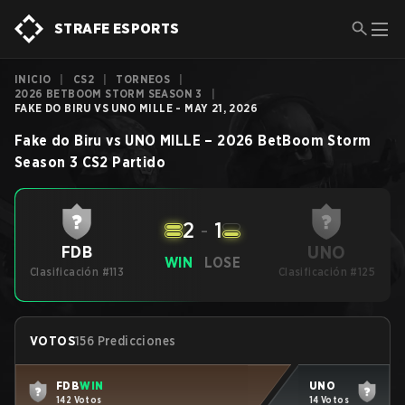
STRAFE ESPORTS
INICIO
|
CS2
|
TORNEOS
|
2026 BETBOOM STORM SEASON 3
|
FAKE DO BIRU VS UNO MILLE - MAY 21, 2026
Fake do Biru
vs
UNO MILLE
–
2026 BetBoom Storm
Season 3
CS2
Partido
2
-
1
UNO
FDB
WIN
LOSE
Clasificación #113
Clasificación #125
VOTOS
156 Predicciones
FDB
WIN
UNO
142 Votos
14 Votos