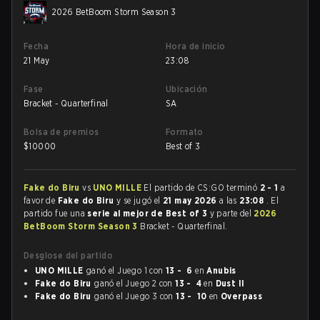
2026 BetBoom Storm Season 3
Fecha
Hora de inicio
21 May
23:08
Fase
Ubicación
Bracket - Quarterfinal
SA
Bolsa de premios
Formato
$
10000
Best of 3
Fake do Biru
vs
UNO MILLE
El partido de CS:GO terminó
2 - 1
a
favor de
Fake do Biru
y se jugó el
21 may 2026
a las
23:08
. El
partido fue una
serie al mejor de Best of 3
y parte del
2026
BetBoom Storm Season 3
Bracket - Quarterfinal.
Desglose del partido
UNO MILLE
ganó el Juego 1 con
13 - 6
en
Anubis
Fake do Biru
ganó el Juego 2 con
13 - 4
en
Dust II
Fake do Biru
ganó el Juego 3 con
13 - 10
en
Overpass