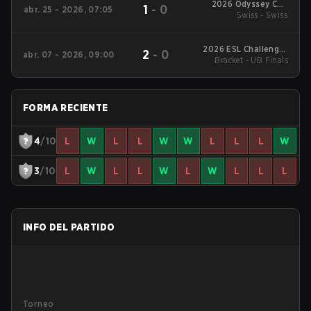
2026 Odyssey Cup
1
-
0
abr. 25 - 2026, 07:05
Swiss - Swiss
Brazil
2026 ESL Challenger
2
-
0
abr. 07 - 2026, 09:00
League Season 51:
Bracket - UB Finals
South America - Cup
#3
FORMA RECIENTE
4
/10
L
W
L
L
W
W
L
L
L
W
3
/10
L
W
L
L
W
L
W
L
L
L
INFO DEL PARTIDO
Torneo