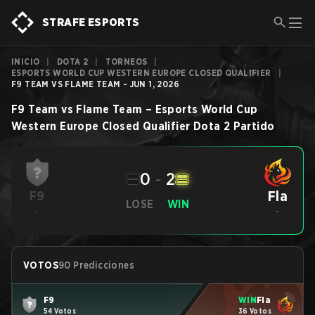
STRAFE ESPORTS
INICIO
|
DOTA 2
|
TORNEOS
|
ESPORTS WORLD CUP WESTERN EUROPE CLOSED QUALIFIER
|
F9 TEAM VS FLAME TEAM - JUN 1, 2026
F9 Team
vs
Flame Team
–
Esports World Cup
Western Europe Closed Qualifier
Dota 2
Partido
0
-
2
Fla
F9
LOSE
WIN
-
-
VOTOS
90 Predicciones
F9
WIN
Fla
54 Votos
36 Votos