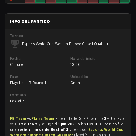
INFO DEL PARTIDO
Torneo
Esports World Cup Western Europe Closed Qualifier
Fecha
Hora de inicio
01 June
10:00
Fase
Ubicación
Playoffs - LB Round 1
Online
Formato
Best of 3
F9 Team
vs
Flame Team
El partido de Dota 2 terminó
0 - 2
a favor
de
Flame Team
y se jugó el
1 jun 2026
a las
10:00
. El partido fue
una
serie al mejor de Best of 3
y parte del
Esports World Cup
Western Europe Closed Qualifier
Playoffs - LB Round 1.