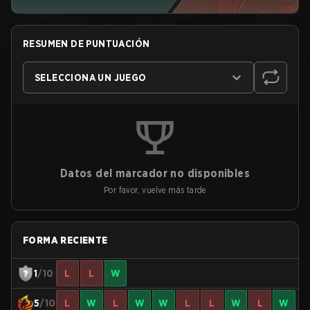
RESUMEN DE PUNTUACIÓN
SELECCIONA UN JUEGO
Datos del marcador no disponibles
Por favor, vuelve más tarde
FORMA RECIENTE
1
/10
L
L
W
5
/10
L
W
L
W
W
L
L
W
L
W