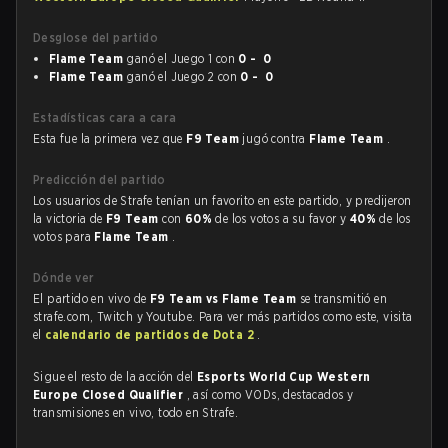
Desglose del partido
Flame Team
ganó el Juego 1 con
0 - 0
Flame Team
ganó el Juego 2 con
0 - 0
Estadísticas cara a cara
Esta fue la primera vez que
F9 Team
jugó contra
Flame Team
.
Predicción del partido
Los usuarios de Strafe tenían un favorito en este partido, y predijeron
la victoria de
F9 Team
con
60%
de los votos a su favor y
40%
de los
votos para
Flame Team
.
Dónde ver
El partido en vivo de
F9 Team vs Flame Team
se transmitió en
strafe.com, Twitch y Youtube. Para ver más partidos como este, visita
el
calendario de partidos de Dota 2
.
Sigue el resto de la acción del
Esports World Cup Western
Europe Closed Qualifier
, así como VODs, destacados y
transmisiones en vivo, todo en Strafe.