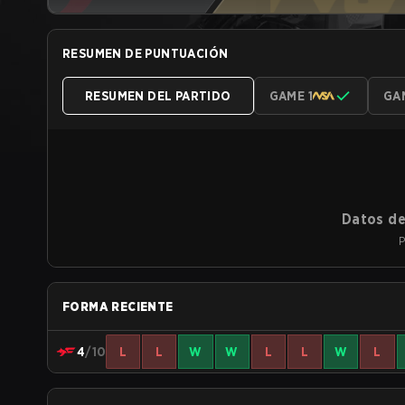
RESUMEN DE PUNTUACIÓN
RESUMEN DEL PARTIDO
GAME 1
GA
Datos de
P
FORMA RECIENTE
4
/10
L
L
W
W
L
L
W
L