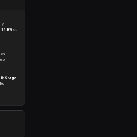
y
14.9%
de
ó en
a el
il: Stage
fe.