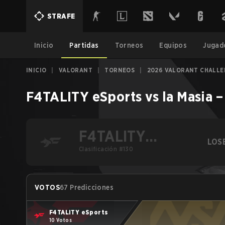
STRAFE
Inicio
Partidas
Torneos
Equipos
Jugad
INICIO
|
VALORANT
|
TORNEOS
|
2026 VALORANT CHALLEN
F4TALITY eSports
vs
la Masia
F4TALITY
LOS
eSports
Clasificación #130
VOTOS
67 Predicciones
F4TALITY eSports
10 Votos