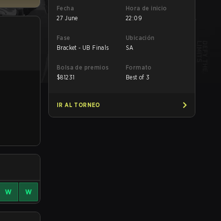
Fecha
Hora de inicio
27 June
22:09
Fase
Ubicación
Bracket - UB Finals
SA
Bolsa de premios
Formato
$
81231
Best of 3
IR AL TORNEO
W
W