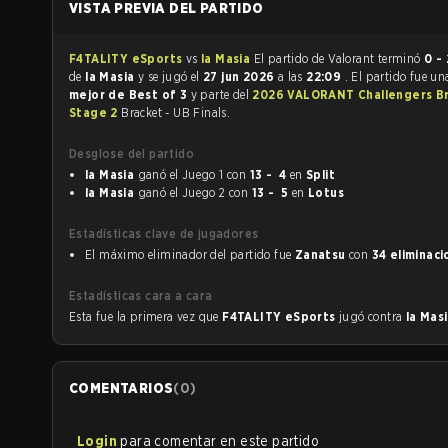
VISTA PREVIA DEL PARTIDO
F4TALITY eSports
vs
la Masia
El partido de Valorant terminó
0 - 
de
la Masia
y se jugó el
27 jun 2026
a las
22:09
. El partido fue u
mejor de Best of 3
y parte del
2026 VALORANT Challengers Bra
Stage 2
Bracket - UB Finals.
Desglose del partido
la Masia
ganó el Juego 1 con
13 - 4
en
Split
la Masia
ganó el Juego 2 con
13 - 5
en
Lotus
Estadísticas clave de jugadores
El máximo eliminador del partido fue
Zanatsu
con
34 eliminac
Estadísticas cara a cara
Esta fue la primera vez que
F4TALITY eSports
jugó contra
la Mas
COMENTARIOS
(
0
)
Login
para comentar en este partido