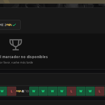
ME 2
l marcador no disponibles
or favor, vuelve más tarde
W
L
8
/10
W
W
W
W
L
W
W
L