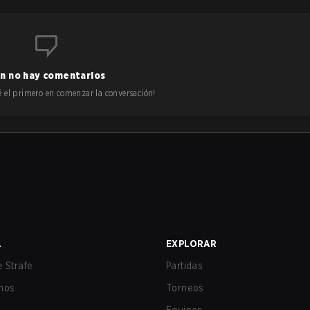
n no hay comentarios
 sé el primero en comenzar la conversación!
A
EXPLORAR
 Strafe
Partidas
nos
Torneos