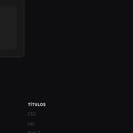
TÍTULOS
CS2
LoL