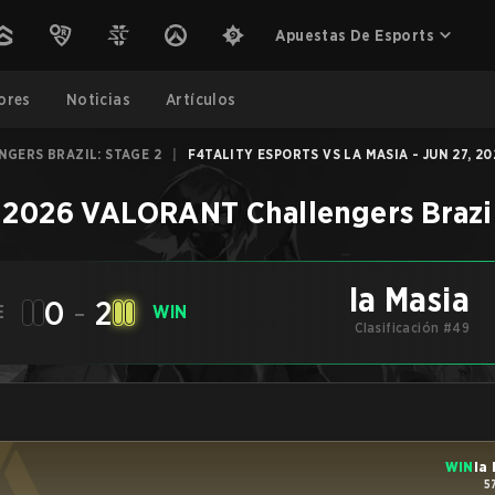
Apuestas De Esports
ores
Noticias
Artículos
GERS BRAZIL: STAGE 2
|
F4TALITY ESPORTS VS LA MASIA - JUN 27, 2
–
2026 VALORANT Challengers Brazil
la Masia
0
-
2
E
WIN
Clasificación #49
WIN
la
5