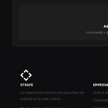
Aú
¡Inicia sesión y
STRAFE
EMPRES
La experiencia número uno para fans de
Acerca de
esports en la web y móvil.
Contácta