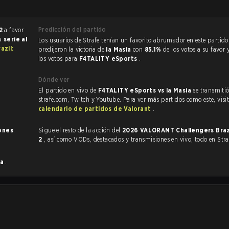
Predicción del partido
2
a favor
na
serie al
Los usuarios de Strafe tenían un favorito abrumador en este partido, y
zil:
predijeron la victoria de
la Masia
con
85.1%
de los votos a su favor 
los votos para
F4TALITY eSports
.
Dónde ver
El partido en vivo de
F4TALITY eSports vs la Masia
se transmiti
strafe.com, Twitch y Youtube. Para ver más partidos como este, visit
calendario de partidos de Valorant
.
iones
.
Sigue el resto de la acción del
2026 VALORANT Challengers Braz
2
, así como VODs, destacados y transmisiones en vivo, todo en Stra
ia
.