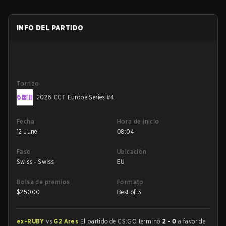
INFO DEL PARTIDO
Torneo
2026 CCT Europe Series #4
Fecha
Hora de inicio
12 June
08:04
Fase
Ubicación
Swiss - Swiss
EU
Bolsa de premios
Formato
$
25000
Best of 3
ex-RUBY
vs
G2 Ares
El partido de CS:GO terminó
2 - 0
a favor de