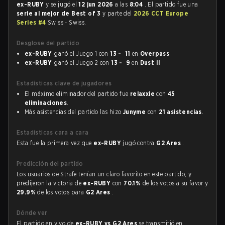
ex-RUBY
y se jugó el
12 jun 2026
a las
8:04
. El partido fue una
serie al mejor de Best of 3
y parte del
2026 CCT Europe
Series #4
Swiss - Swiss.
Desglose del partido
ex-RUBY
ganó el Juego 1 con
13 - 11
en
Overpass
ex-RUBY
ganó el Juego 2 con
13 - 9
en
Dust II
Estadísticas clave de jugadores
El máximo eliminador del partido fue
relaxxie
con
45
eliminaciones
.
Más asistencias del partido las hizo
Junyme
con
21 asistencias
.
Estadísticas cara a cara
Esta fue la primera vez que
ex-RUBY
jugó contra
G2 Ares
.
Predicción del partido
Los usuarios de Strafe tenían un claro favorito en este partido, y
predijeron la victoria de
ex-RUBY
con
70.1%
de los votos a su favor y
29.9%
de los votos para
G2 Ares
.
Dónde ver
El partido en vivo de
ex-RUBY vs G2 Ares
se transmitió en