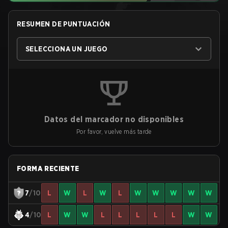
RESUMEN DE PUNTUACIÓN
SELECCIONA UN JUEGO
Datos del marcador no disponibles
Por favor, vuelve más tarde
FORMA RECIENTE
7
/10
L
W
L
W
L
W
W
W
W
W
4
/10
L
W
W
L
L
L
L
L
W
W