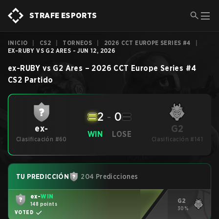
STRAFE ESPORTS
INICIO
|
CS2
|
TORNEOS
|
2026 CCT EUROPE SERIES #4
|
EX-RUBY VS G2 ARES - JUN 12, 2026
ex-RUBY
vs
G2 Ares
–
2026 CCT Europe Series #4
CS2
Partido
2
-
0
G2
ex-
WIN
LOSE
Clasificación #60
Clasificación #141
TU PREDICCIÓN
204 Predicciones
ex-
WIN
G2
148 points
30%
VOTED