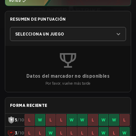
VOTED
RESUMEN DE PUNTUACIÓN
SELECCIONA UN JUEGO
Datos del marcador no disponibles
Por favor, vuelve más tarde
FORMA RECIENTE
5
/10
L
W
L
L
W
W
L
W
W
L
3
/10
L
L
W
L
L
L
L
W
L
W