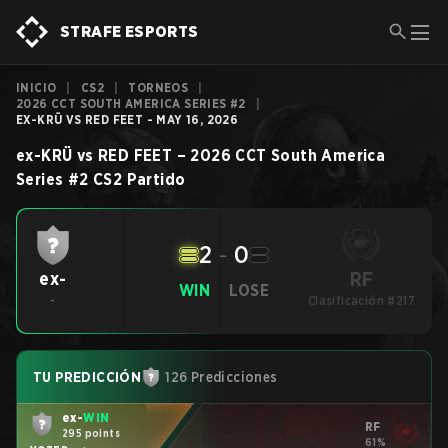
STRAFE ESPORTS
INICIO
|
CS2
|
TORNEOS
|
2026 CCT SOUTH AMERICA SERIES #2
|
EX-KRÜ VS RED FEET - MAY 16, 2026
ex-KRÜ
vs
RED FEET
–
2026 CCT South America
Series #2
CS2
Partido
2
-
0
RF
ex-
WIN
LOSE
-
Clasificación #217
TU PREDICCIÓN
126 Predicciones
ex-
WIN
RF
295 points
61%