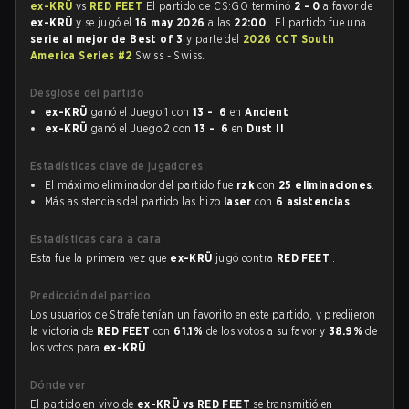
ex-KRÜ
vs
RED FEET
El partido de CS:GO terminó
2 - 0
a favor de
ex-KRÜ
y se jugó el
16 may 2026
a las
22:00
. El partido fue una
serie al mejor de Best of 3
y parte del
2026 CCT South
America Series #2
Swiss - Swiss.
Desglose del partido
ex-KRÜ
ganó el Juego 1 con
13 - 6
en
Ancient
ex-KRÜ
ganó el Juego 2 con
13 - 6
en
Dust II
Estadísticas clave de jugadores
El máximo eliminador del partido fue
rzk
con
25 eliminaciones
.
Más asistencias del partido las hizo
laser
con
6 asistencias
.
Estadísticas cara a cara
Esta fue la primera vez que
ex-KRÜ
jugó contra
RED FEET
.
Predicción del partido
Los usuarios de Strafe tenían un favorito en este partido, y predijeron
la victoria de
RED FEET
con
61.1%
de los votos a su favor y
38.9%
de
los votos para
ex-KRÜ
.
Dónde ver
El partido en vivo de
ex-KRÜ vs RED FEET
se transmitió en