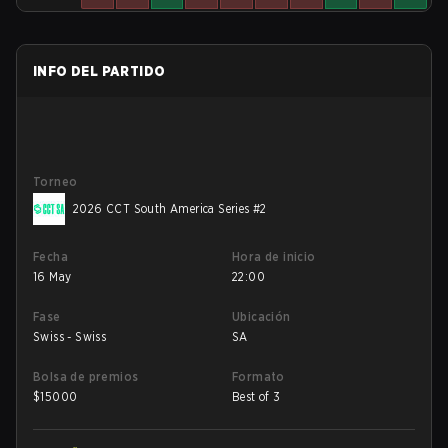
INFO DEL PARTIDO
Torneo
2026 CCT South America Series #2
Fecha
Hora de inicio
16 May
22:00
Fase
Ubicación
Swiss - Swiss
SA
Bolsa de premios
Formato
$
15000
Best of 3