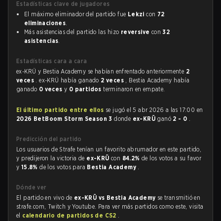
Estadísticas clave de jugadores
El máximo eliminador del partido fue
Lekzi
con
72
eliminaciones
.
Más asistencias del partido las hizo
reversive
con
32
asistencias
.
Estadísticas cara a cara
ex-KRÜ y Bestia Academy se habían enfrentado anteriormente
2
veces
. ex-KRÜ había ganado
2 veces
, Bestia Academy había
ganado
0 veces
y
0 partidos
terminaron en empate.
El último partido entre ellos
se jugó el 5 abr 2026 a las 17:00 en
2026 BetBoom Storm Season 3
donde
ex-KRÜ
ganó
2 - 0
.
Predicción del partido
Los usuarios de Strafe tenían un favorito abrumador en este partido,
y predijeron la victoria de
ex-KRÜ
con
84.2%
de los votos a su favor
y
15.8%
de los votos para
Bestia Academy
.
Dónde ver
El partido en vivo de
ex-KRÜ vs Bestia Academy
se transmitió en
strafe.com, Twitch y Youtube. Para ver más partidos como este, visita
el
calendario de partidos de CS2
.