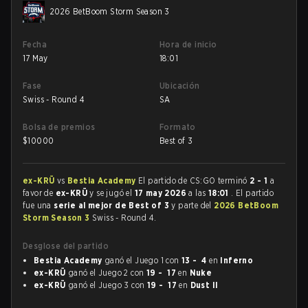
2026 BetBoom Storm Season 3
Fecha
Hora de inicio
17 May
18:01
Fase
Ubicación
Swiss - Round 4
SA
Bolsa de premios
Formato
$
10000
Best of 3
ex-KRÜ
vs
Bestia Academy
El partido de CS:GO terminó
2 - 1
a
favor de
ex-KRÜ
y se jugó el
17 may 2026
a las
18:01
. El partido
fue una
serie al mejor de Best of 3
y parte del
2026 BetBoom
Storm Season 3
Swiss - Round 4.
Desglose del partido
Bestia Academy
ganó el Juego 1 con
13 - 4
en
Inferno
ex-KRÜ
ganó el Juego 2 con
19 - 17
en
Nuke
ex-KRÜ
ganó el Juego 3 con
19 - 17
en
Dust II