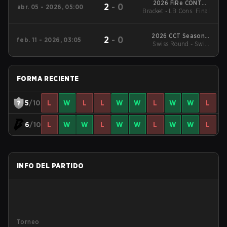
2026 FiRe CONTER
2
-
0
abr. 05 - 2026, 05:00
Bracket - LB Cons. Final
Season 3
2026 CCT Season 3
2
-
0
feb. 11 - 2026, 03:05
Swiss Round - Swiss
South American
Series #8
Round
FORMA RECIENTE
5
/10
L
W
L
L
W
W
L
W
W
L
6
/10
L
W
W
L
W
W
L
W
W
L
INFO DEL PARTIDO
Torneo