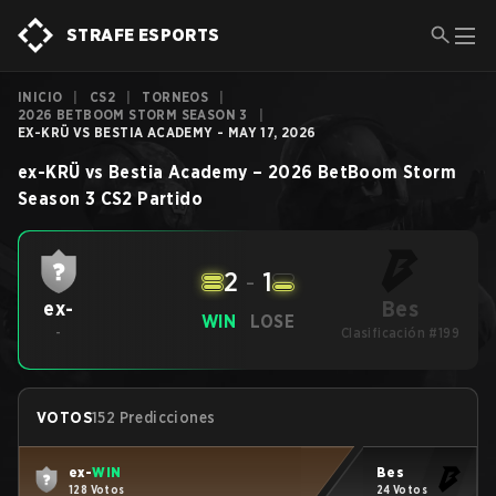
STRAFE ESPORTS
INICIO
|
CS2
|
TORNEOS
|
2026 BETBOOM STORM SEASON 3
|
EX-KRÜ VS BESTIA ACADEMY - MAY 17, 2026
ex-KRÜ
vs
Bestia Academy
–
2026 BetBoom Storm
Season 3
CS2
Partido
2
-
1
Bes
ex-
WIN
LOSE
-
Clasificación #199
VOTOS
152 Predicciones
ex-
WIN
Bes
128 Votos
24 Votos