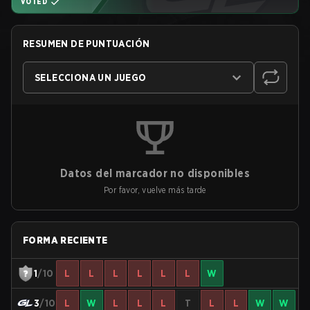
VOTED
RESUMEN DE PUNTUACIÓN
SELECCIONA UN JUEGO
Datos del marcador no disponibles
Por favor, vuelve más tarde
FORMA RECIENTE
1
/10
L
L
L
L
L
L
W
3
/10
L
W
L
L
L
T
L
L
W
W