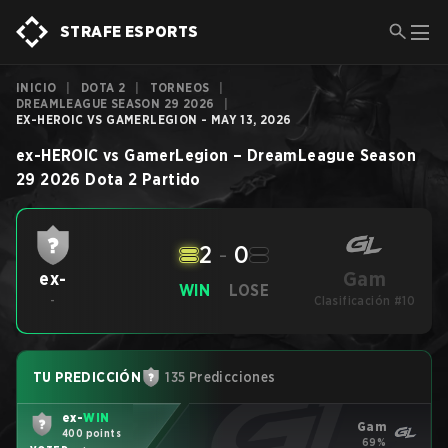
STRAFE ESPORTS
INICIO
|
DOTA 2
|
TORNEOS
|
DREAMLEAGUE SEASON 29 2026
|
EX-HEROIC VS GAMERLEGION - MAY 13, 2026
ex-HEROIC
vs
GamerLegion
–
DreamLeague Season
29 2026
Dota 2
Partido
2
-
0
Gam
ex-
WIN
LOSE
-
Clasificación #10
TU PREDICCIÓN
135 Predicciones
ex-
WIN
Gam
400 points
69%