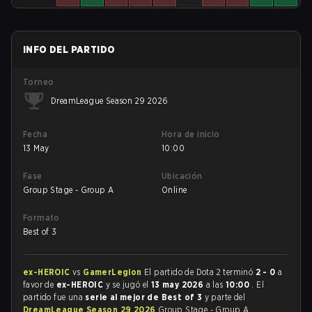
INFO DEL PARTIDO
Torneo
DreamLeague Season 29 2026
Fecha
Hora de inicio
13 May
10:00
Fase
Ubicación
Group Stage - Group A
Online
Formato
Best of 3
ex-HEROIC
vs
GamerLegion
El partido de Dota 2 terminó
2 - 0
a
favor de
ex-HEROIC
y se jugó el
13 may 2026
a las
10:00
. El
partido fue una
serie al mejor de Best of 3
y parte del
DreamLeague Season 29 2026
Group Stage - Group A.