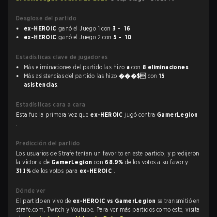
Desglose del partido
ex-HEROIC
ganó el Juego 1 con
3 - 16
ex-HEROIC
ganó el Juego 2 con
5 - 10
Estadísticas clave de jugadores
Más eliminaciones del partido las hizo
a
con
8 eliminaciones
.
Más asistencias del partido las hizo
���$
con
15
asistencias
.
Estadísticas cara a cara
Esta fue la primera vez que
ex-HEROIC
jugó contra
GamerLegion
.
Predicción del partido
Los usuarios de Strafe tenían un favorito en este partido, y predijeron
la victoria de
GamerLegion
con
68.9%
de los votos a su favor y
31.1%
de los votos para
ex-HEROIC
.
Dónde ver
El partido en vivo de
ex-HEROIC vs GamerLegion
se transmitió en
strafe.com, Twitch y Youtube. Para ver más partidos como este, visita