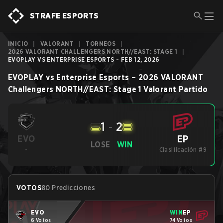
STRAFE ESPORTS
INICIO
|
VALORANT
|
TORNEOS
|
2026 VALORANT CHALLENGERS NORTH//EAST: STAGE 1
|
EVOPLAY VS ENTERPRISE ESPORTS - FEB 12, 2026
EVOPLAY
vs
Enterprise Esports
–
2026 VALORANT
Challengers NORTH//EAST: Stage 1
Valorant
Partido
1
-
2
EP
EVO
LOSE
WIN
-
Clasificación #9
VOTOS
80 Predicciones
EVO
WIN
EP
6 Votos
74 Votos