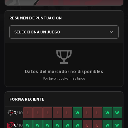
RESUMEN DE PUNTUACIÓN
SELECCIONA UN JUEGO
Datos del marcador no disponibles
Por favor, vuelve más tarde
FORMA RECIENTE
3
/10
L
L
L
L
L
W
L
L
W
W
8
/10
W
W
W
W
W
W
L
L
W
W