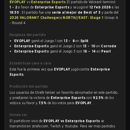
EVOPLAY
vs
Enterprise Esports
El partido de Valorant terminó
1 - 2
a favor de
Enterprise Esports
y se jugó el
12 feb 2026
a las
18:30
. El partido fue una
serie al mejor de Best of 3
y parte del
2026 VALORANT Challengers NORTH//EAST: Stage 1
Group A
- Round 4.
Desglose del partido
EVOPLAY
ganó el Juego 1 con
13 - 8
en
Split
Enterprise Esports
ganó el Juego 2 con
13 - 10
en
Corrode
Enterprise Esports
ganó el Juego 3 con
16 - 14
en
Pearl
Estadísticas cara a cara
Esta fue la primera vez que
EVOPLAY
jugó contra
Enterprise
Esports
.
Predicción del partido
Los usuarios de Strafe tenían un favorito abrumador en este partido,
y predijeron la victoria de
Enterprise Esports
con
92.5%
de los
votos a su favor y
7.5%
de los votos para
EVOPLAY
.
Dónde ver
El partido en vivo de
EVOPLAY vs Enterprise Esports
se
transmitió en strafe.com, Twitch y Youtube. Para ver más partidos