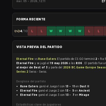
mar. 05 - 2026, 12:11
EF
FORMA RECIENTE
4
/10
L
L
W
W
W
W
L
L
VISTA PREVIA DEL PARTIDO
Eternal Fire
vs
Rune Eaters
El partido de CS:GO terminó
2 - 1
a 
Eternal Fire
y se jugó el
19 may 2026
a las
8:06
. El partido fue 
al mejor de Best of 3
y parte del
2026 BC.Game Europe Seaso
Series 2
Swiss - Swiss.
Desglose del partido
Rune Eaters
ganó el Juego 1 con
13 - 11
en
Dust II
Eternal Fire
ganó el Juego 2 con
13 - 5
en
Ancient
Eternal Fire
ganó el Juego 3 con
13 - 7
en
Mirage
Estadísticas clave de jugadores