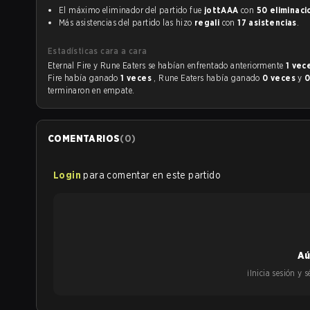
El máximo eliminador del partido fue
jottAAA
con
50 eliminac
Más asistencias del partido las hizo
regali
con
17 asistencias
.
Estadísticas cara a cara
Eternal Fire y Rune Eaters se habían enfrentado anteriormente
1 vec
Fire había ganado
1 veces
, Rune Eaters había ganado
0 veces
y
0
terminaron en empate.
COMENTARIOS
(
0
)
Login
para comentar en este partido
Aú
¡Inicia sesión y