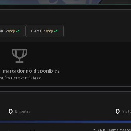
ME 2
GAME 3
l marcador no disponibles
or favor, vuelve más tarde
0
0
Empates
Vict
2026 BC.Game Master