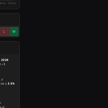
wiss - Swiss
L
W
n
2026
2 - 1
.
avor y
3.9%
n
a el