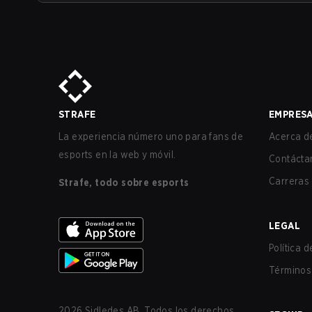
STRAFE
EMPRES
La experiencia número uno para fans de
Acerca de
esports en la web y móvil.
Contácta
Carreras
Strafe, todo sobre esports
LEGAL
Política 
Términos 
2026
Sidledes AB. Todos los derechos