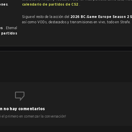
iones
.
calendario de partidos de CS2
.
Sigue el resto de la acción del
2026 BC.Game Europe Season 2 S
así como VODs, destacados y transmisiones en vivo, todo en Strafe.
es
. Eternal
 partidos
n no hay comentarios
 sé el primero en comenzar la conversación!