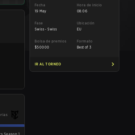
Fecha
Hora de inicio
19 May
08:06
Fase
Ubicación
Swiss - Swiss
EU
Bolsa de premios
Formato
$
50000
Best of 3
IR AL TORNEO
orias
s Season 1