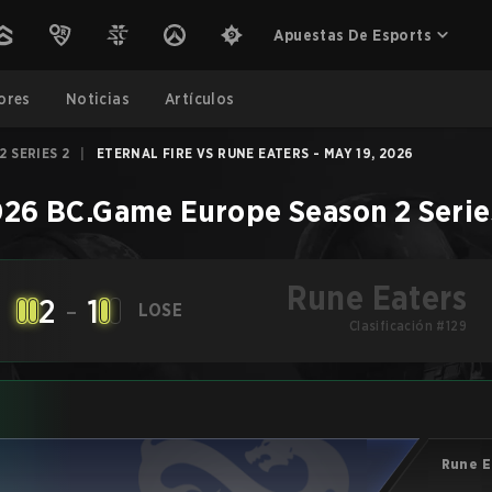
Apuestas De Esports
ores
Noticias
Artículos
 SERIES 2
|
ETERNAL FIRE VS RUNE EATERS - MAY 19, 2026
26 BC.Game Europe Season 2 Serie
Rune Eaters
2
-
1
LOSE
Clasificación #129
Rune E