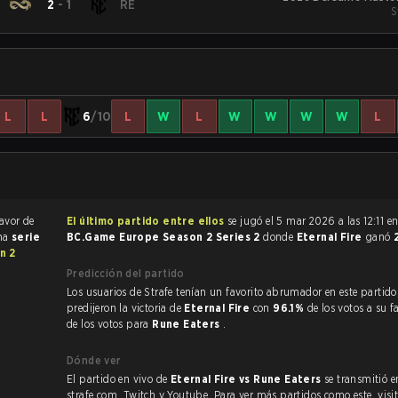
2
-
1
RE
S
L
L
6
/10
L
W
L
W
W
W
W
L
favor de
El último partido entre ellos
se jugó el 5 mar 2026 a las 12:11 e
una
serie
BC.Game Europe Season 2 Series 2
donde
Eternal Fire
ganó
n 2
Predicción del partido
Los usuarios de Strafe tenían un favorito abrumador en este partido, y
predijeron la victoria de
Eternal Fire
con
96.1%
de los votos a su f
de los votos para
Rune Eaters
.
Dónde ver
El partido en vivo de
Eternal Fire vs Rune Eaters
se transmitió e
strafe.com, Twitch y Youtube. Para ver más partidos como este, visit