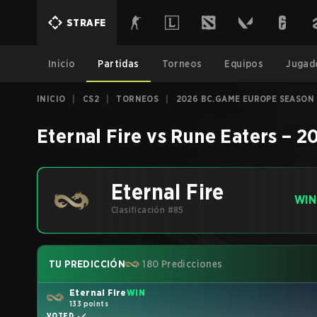
STRAFE
Inicio
Partidas
Torneos
Equipos
Jugad
INICIO
|
CS2
|
TORNEOS
|
2026 BC.GAME EUROPE SEASON 2
Eternal Fire
vs
Rune Eaters
–
20
Eternal Fire
WIN
Clasificación #85
TU PREDICCIÓN
180 Predicciones
Eternal Fire
WIN
133 points
VOTED