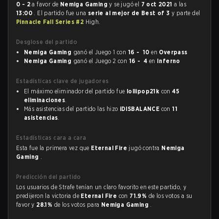
0 - 2
a favor de
Nemiga Gaming
y se jugó el
7 oct 2021
a las
13:00
. El partido fue una
serie al mejor de Best of 3
y parte del
Pinnacle Fall Series #2
High.
Desglose del partido
Nemiga Gaming
ganó el Juego 1 con
16 - 10
en
Overpass
Nemiga Gaming
ganó el Juego 2 con
16 - 4
en
Inferno
Estadísticas clave de jugadores
El máximo eliminador del partido fue
lollipop21k
con
45
eliminaciones
.
Más asistencias del partido las hizo
iDISBALANCE
con
11
asistencias
.
Estadísticas cara a cara
Esta fue la primera vez que
Eternal Fire
jugó contra
Nemiga
Gaming
.
Predicción del partido
Los usuarios de Strafe tenían un claro favorito en este partido, y
predijeron la victoria de
Eternal Fire
con
71.9%
de los votos a su
favor y
28.1%
de los votos para
Nemiga Gaming
.