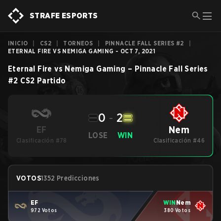
STRAFE ESPORTS
INICIO
|
CS2
|
TORNEOS
|
PINNACLE FALL SERIES #2
|
ETERNAL FIRE VS NEMIGA GAMING - OCT 7, 2021
Eternal Fire
vs
Nemiga Gaming
–
Pinnacle Fall Series
#2
CS2
Partido
0
-
2
Nem
EF
LOSE
WIN
Clasificación #78
Clasificación #46
VOTOS
1352 Predicciones
EF
WIN
Nem
972 Votos
380 Votos