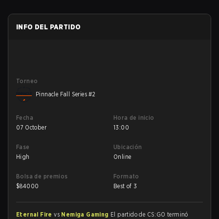
INFO DEL PARTIDO
Torneo
Pinnacle Fall Series #2
Fecha
Hora de inicio
07 October
13:00
Fase
Ubicación
High
Online
Bolsa de premios
Formato
$
84000
Best of 3
Eternal Fire
vs
Nemiga Gaming
El partido de CS:GO terminó