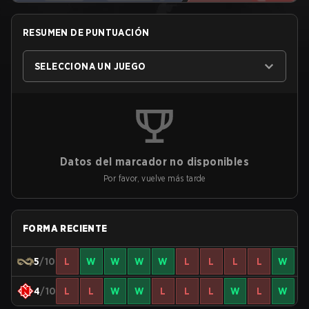
RESUMEN DE PUNTUACIÓN
SELECCIONA UN JUEGO
Datos del marcador no disponibles
Por favor, vuelve más tarde
FORMA RECIENTE
5
/10
L
W
W
W
W
L
L
L
L
W
4
/10
L
L
W
W
L
L
L
W
L
W