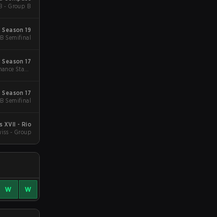
B - Group B
 Season 19
B Semifinal
 Season 17
hance Stage
Final
 Season 17
B Semifinal
 XVII - Rio
iss - Group
W
W