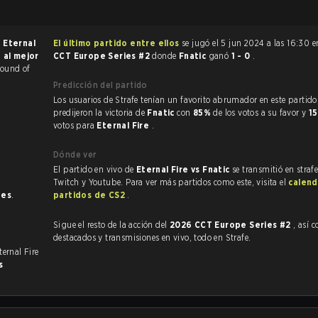
e
Eternal
El último partido entre ellos
se jugó el 5 jun 2024 a las 16:30 
 al mejor
CCT Europe Series #2
donde
Fnatic
ganó
1 - 0
.
Round of
Predicción del partido
Los usuarios de Strafe tenían un favorito abrumador en este partido, y
predijeron la victoria de
Fnatic
con
85%
de los votos a su favor y
1
votos para
Eternal Fire
.
Dónde ver
El partido en vivo de
Eternal Fire vs Fnatic
se transmitió en straf
Twitch y Youtube. Para ver más partidos como este, visita el
calend
nes
.
partidos de CS2
.
Sigue el resto de la acción del
2026 CCT Europe Series #2
, así com
destacados y transmisiones en vivo, todo en Strafe.
ternal Fire
s