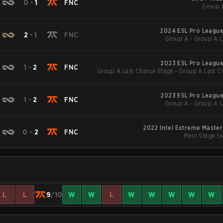
0
-
1
FNC
Group 
2024 ESL Pro League
2
-
1
FNC
Group A - Group A L
2023 ESL Pro League
1
-
2
FNC
Group A Last Chance Stage - Group A Last C
2023 ESL Pro League
1
-
2
FNC
Group A - Group A L
2022 Intel Extreme Masters
0
-
2
FNC
Main Stage Sw
L
L
9
/10
W
W
L
W
W
W
W
W