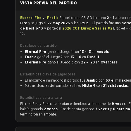
VISTA PREVIA DEL PARTIDO
Eternal Fire
vs
Fnatic
El partido de CS:GO terminó
2 - 1
a favor d
Fire
y se jugó el
27 may 2026
a las
17:03
. El partido fue una
serie
de Best of 3
y parte del
2026 CCT Europe Series #2
Bracket - 
16.
Desglose del partido
Eternal Fire
ganó el Juego 1 con
13 - 3
en
Anubis
Fnatic
ganó el Juego 2 con
13 - 6
en
Dust II
Eternal Fire
ganó el Juego 3 con
22 - 20
en
Overpass
Estadísticas clave de jugadores
El máximo eliminador del partido fue
Jambo
con
63 eliminacio
Más asistencias del partido las hizo
MisteM
con
21 asistencias
.
Estadísticas cara a cara
Eternal Fire y Fnatic se habían enfrentado anteriormente
9 veces
. E
había ganado
2 veces
, Fnatic había ganado
7 veces
y
0 partido
terminaron en empate.