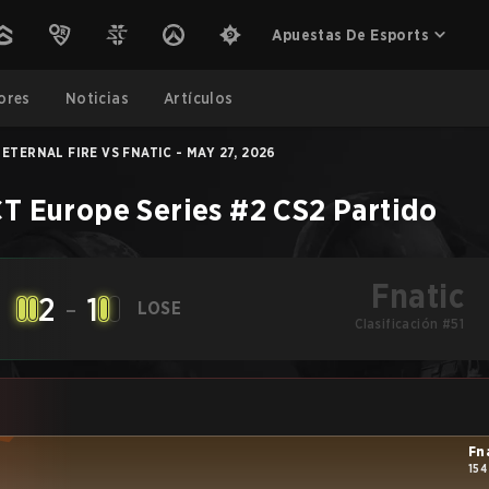
Apuestas De Esports
ores
Noticias
Artículos
ETERNAL FIRE VS FNATIC - MAY 27, 2026
T Europe Series #2
CS2
Partido
Fnatic
2
-
1
LOSE
Clasificación #51
Fn
154