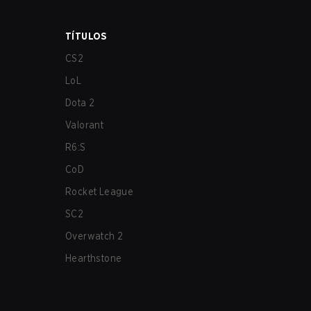
TÍTULOS
CS2
LoL
Dota 2
Valorant
R6:S
CoD
Rocket League
SC2
Overwatch 2
Hearthstone