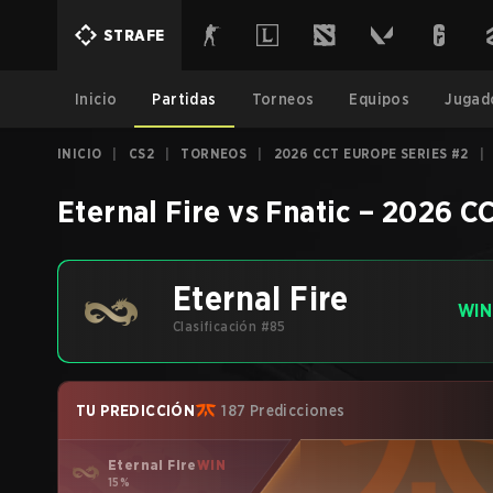
STRAFE
Inicio
Partidas
Torneos
Equipos
Jugad
INICIO
|
CS2
|
TORNEOS
|
2026 CCT EUROPE SERIES #2
|
Eternal Fire
vs
Fnatic
–
2026 CC
Eternal Fire
WIN
Clasificación #85
TU PREDICCIÓN
187 Predicciones
Eternal Fire
WIN
15%