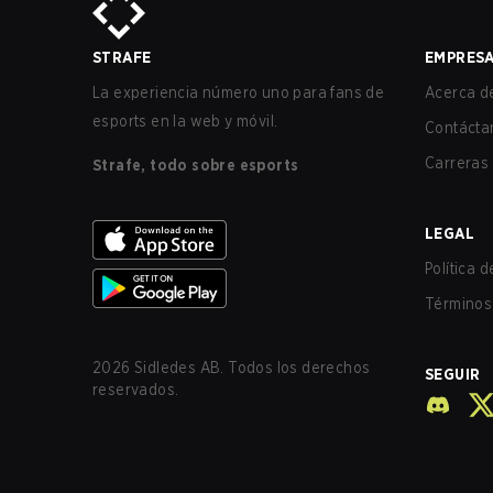
STRAFE
EMPRES
La experiencia número uno para fans de
Acerca de
esports en la web y móvil.
Contácta
Carreras
Strafe, todo sobre esports
LEGAL
Política 
Términos 
2026
Sidledes AB. Todos los derechos
SEGUIR
reservados.