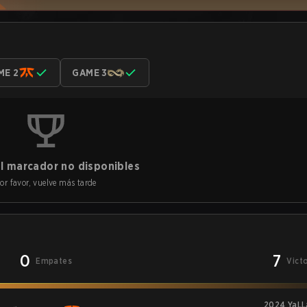
ME 2
GAME 3
l marcador no disponibles
or favor, vuelve más tarde
0
7
Empates
Vict
2024 YaL