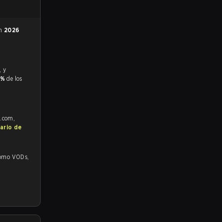
en
2026
5%
de los
e.com,
ario de
o VODs,