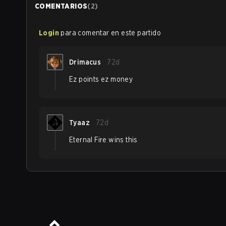
COMENTARIOS
(
2
)
Login
para comentar en este partido
Drimacus
72d
Ez points ez money
Tyaaz
72d
Eternal Fire wins this