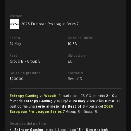
Torneo
2026 European Pro League Series 7
Fecha
Hora de inicio
24 May
10:38
Fase
Ubicación
Group B - Group B
EU
Bolsa de premios
Formato
$
20000
Best of 3
Entropy Gaming
vs
Wazabi
El partido de CS:GO terminó
2 - 0
a
favor de
Entropy Gaming
y se jugó el
24 may 2026
a las
10:38
. El
partido fue una
serie al mejor de Best of 3
y parte del
2026
European Pro League Series 7
Group B - Group B.
Desglose del partido
Entropy Gaming
ganó el Juego 1 con
13 - 6
en
Ancient