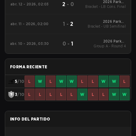
2026 Parken
2
-
0
abr. 12 - 2026, 02:03
Bracket - LB Cons. Final
Challenger
Championship #4
2026 Parken
1
-
2
abr. 11 - 2026, 02:00
Bracket - UB Semifinal
Challenger
Championship #4
2026 Parken
0
-
1
abr. 10 - 2026, 03:30
Group A - Round 4
Challenger
Championship #4
FORMA RECIENTE
5
/10
L
W
L
W
W
L
L
W
W
L
3
/10
L
L
L
L
L
W
L
L
W
W
INFO DEL PARTIDO