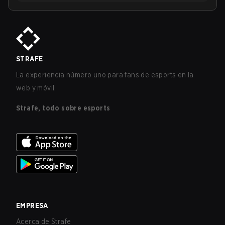
STRAFE
La experiencia número uno para fans de esports en la
web y móvil.
Strafe, todo sobre esports
EMPRESA
Acerca de Strafe