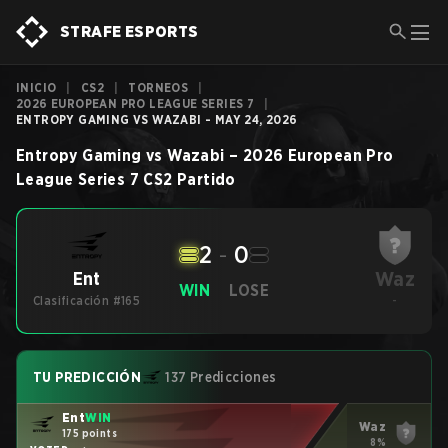
STRAFE ESPORTS
INICIO
|
CS2
|
TORNEOS
|
2026 EUROPEAN PRO LEAGUE SERIES 7
|
ENTROPY GAMING VS WAZABI - MAY 24, 2026
Entropy Gaming
vs
Wazabi
–
2026 European Pro
League Series 7
CS2
Partido
2
-
0
Waz
Ent
WIN
LOSE
Clasificación #165
-
TU PREDICCIÓN
137 Predicciones
Ent
WIN
Waz
175 points
8%