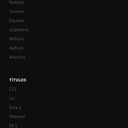
Partidas
Torneos
Equipos
Jugadores
Noticias
Authors
Artículos
TÍTULOS
CS2
LoL
Dota 2
Valorant
R6:S