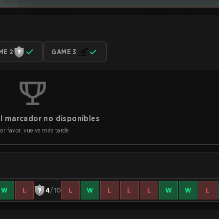
ME 2
GAME 3
l marcador no disponibles
or favor, vuelve más tarde
W
L
4
/10
L
W
L
L
L
W
W
L