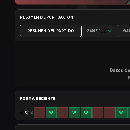
RESUMEN DE PUNTUACIÓN
RESUMEN DEL PARTIDO
GAME 1
GA
Datos de
P
FORMA RECIENTE
5
/10
L
W
L
W
W
L
L
W