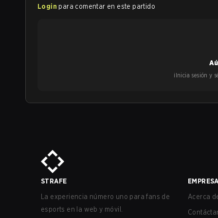
Login
para comentar en este partido
Aú
¡Inicia sesión y
STRAFE
EMPRES
La experiencia número uno para fans de
Acerca de
esports en la web y móvil.
Contácta