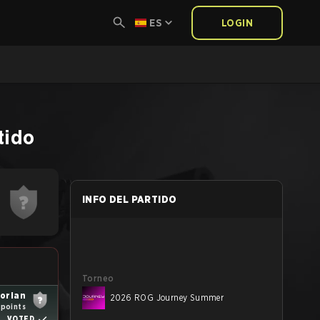
ES
LOGIN
tido
INFO DEL PARTIDO
Torneo
orian
2026 ROG Journey Summer
 points
VOTED