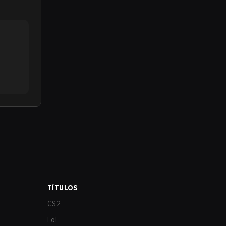
TÍTULOS
CS2
LoL