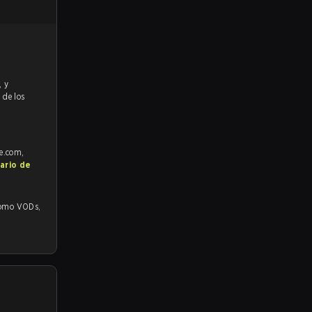
%
de los
fe.com,
ario de
o VODs,