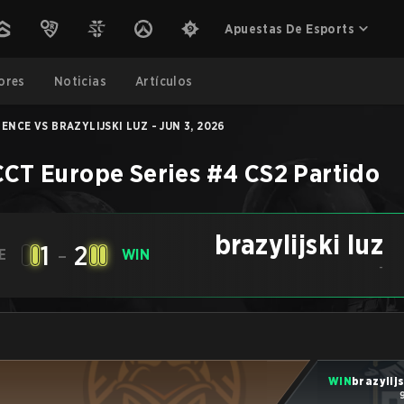
Apuestas De Esports
ores
Noticias
Artículos
ENCE VS BRAZYLIJSKI LUZ - JUN 3, 2026
CCT Europe Series #4
CS2
Partido
brazylijski luz
1
-
2
E
WIN
-
WIN
brazylijs