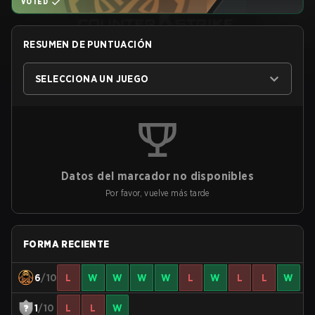
VOTED
RESUMEN DE PUNTUACIÓN
SELECCIONA UN JUEGO
Datos del marcador no disponibles
Por favor, vuelve más tarde
FORMA RECIENTE
6
/10
L
W
W
W
W
L
W
L
L
W
1
/10
L
L
W