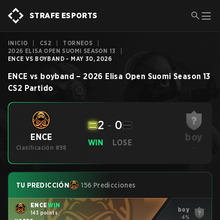
STRAFE ESPORTS
INICIO
|
CS2
|
TORNEOS
|
2026 ELISA OPEN SUOMI SEASON 13
|
ENCE VS BOYBAND - MAY 30, 2026
ENCE
vs
boyband
–
2026 Elisa Open Suomi Season 13
CS2
Partido
2
-
0
boy
ENCE
WIN
LOSE
Clasificación #98
-
TU PREDICCIÓN
156 Predicciones
ENCE
WIN
boy
143 points
4%