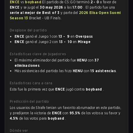
ENCE
vs
boyband
El partido de CS:GO terminó
2 - 0
a favor de
ENCE
y se jugó el
30 may 2026
a las
17:00
. El partido fue una
serie al mejor de Best of 3
y parte del
2026 Elisa Open Suomi
Season 13
Bracket - UB Finals.
Desglose del partido
ENCE
ganó el Juego 1 con
13 - 9
en
Overpass
ENCE
ganó el Juego 2 con
13 - 10
en
Mirage
Estadísticas clave de jugadores
El máximo eliminador del partido fue
HENU
con
37
eliminaciones
.
Más asistencias del partido las hizo
HENU
con
15 asistencias
.
Estadísticas cara a cara
Esta fue la primera vez que
ENCE
jugó contra
boyband
.
Predicción del partido
Los usuarios de Strafe tenían un favorito abrumador en este partido,
y predijeron la victoria de
ENCE
con
95.5%
de los votos a su favor y
4.5%
de los votos para
boyband
.
Dónde ver