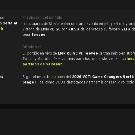
Predicción del partido
 de
na
serie al
Los usuarios de Strafe tenían un claro favorito en este partido, y predijeron la
th
victoria de
EMPIRE GC
con
78.9%
de los votos a su favor y
21.1%
de
para
Teevee
.
Dónde ver
El partido en vivo de
EMPIRE GC vs Teevee
se transmitió en straf
Twitch y Youtube. Para ver más partidos como este, visita el
calend
partidos de Valorant
.
es
.
Sigue el resto de la acción del
2026 VCT: Game Changers North
Stage 1
, así como VODs, destacados y transmisiones en vivo, tod