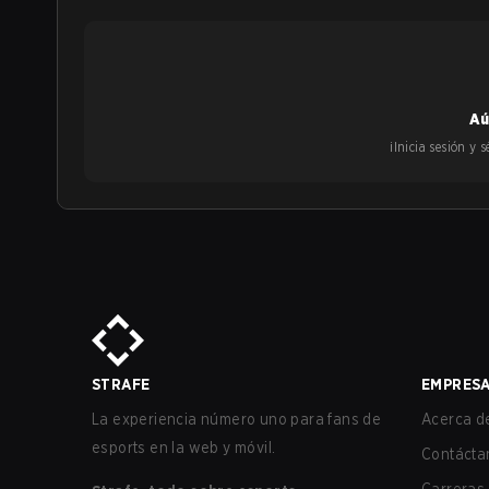
Aú
¡Inicia sesión y
STRAFE
EMPRES
La experiencia número uno para fans de
Acerca de
esports en la web y móvil.
Contácta