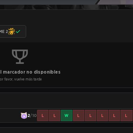
ME 2
l marcador no disponibles
or favor, vuelve más tarde
2
/10
L
L
W
L
L
L
L
L