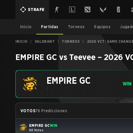
STRAFE
Inicio
Partidas
Torneos
Equipos
Jugad
INICIO
|
VALORANT
|
TORNEOS
|
2026 VCT: GAME CHANGE
EMPIRE GC
vs
Teevee
–
2026 VC
EMPIRE GC
WIN
-
VOTOS
76 Predicciones
EMPIRE GC
WIN
60 Votos