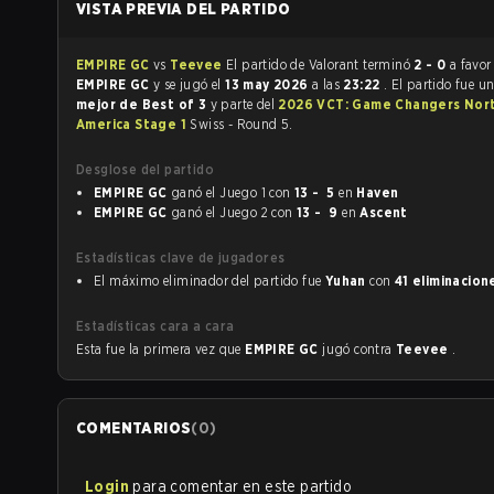
VISTA PREVIA DEL PARTIDO
EMPIRE GC
vs
Teevee
El partido de Valorant terminó
2 - 0
a favor
EMPIRE GC
y se jugó el
13 may 2026
a las
23:22
. El partido fue u
mejor de Best of 3
y parte del
2026 VCT: Game Changers Nor
America Stage 1
Swiss - Round 5.
Desglose del partido
EMPIRE GC
ganó el Juego 1 con
13 - 5
en
Haven
EMPIRE GC
ganó el Juego 2 con
13 - 9
en
Ascent
Estadísticas clave de jugadores
El máximo eliminador del partido fue
Yuhan
con
41 eliminacion
Estadísticas cara a cara
Esta fue la primera vez que
EMPIRE GC
jugó contra
Teevee
.
COMENTARIOS
(
0
)
Login
para comentar en este partido