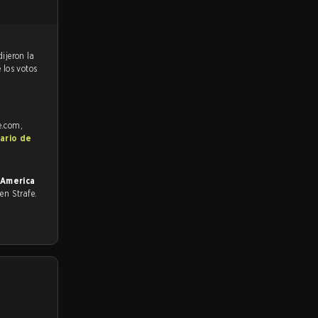
 los votos
e.com,
ario de
 America
o en Strafe.