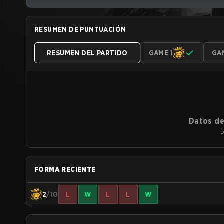
RESUMEN DE PUNTUACIÓN
RESUMEN DEL PARTIDO
GAME 1
GA
Datos de
P
FORMA RECIENTE
2
/10
L
W
L
L
W