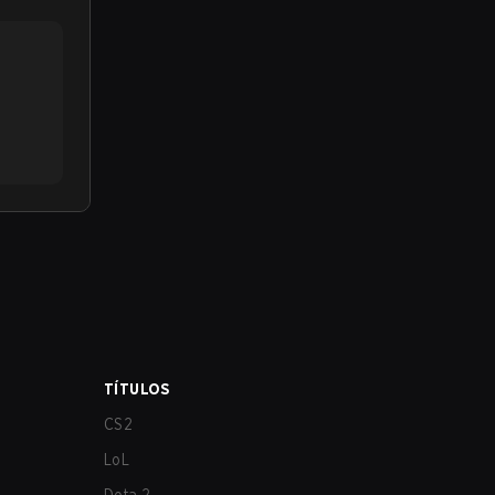
TÍTULOS
CS2
LoL