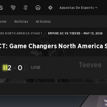
Apuestas De Esports
ores
Noticias
Artículos
RS NORTH AMERICA STAGE 1
|
EMPIRE GC VS TEEVEE - MAY 13, 2026
T: Game Changers North America S
Teevee
2
-
0
LOSE
-
T
1