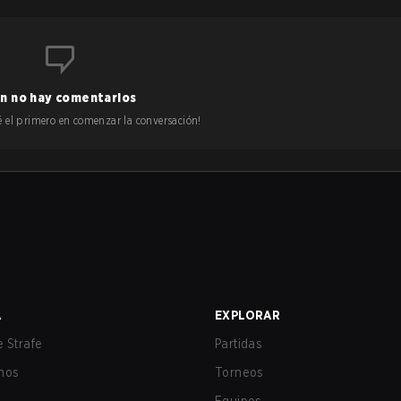
n no hay comentarios
 sé el primero en comenzar la conversación!
A
EXPLORAR
 Strafe
Partidas
nos
Torneos