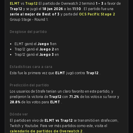
ELMT
vs
Trap12
El partido de Overwatch 2 terminó
1 - 3
a favor de
Trap12
y se jugó el
18 jun 2026
a las
11:10
. El partido fue una
serie al mejor de Best of 3
y parte del
OCS Pacific Stage 2
Group Stage - Round 1.
Desglose del partido
ELMT ganó el
Juego 1
en
Trap12 ganó el
Juego 2
en
Trap12 ganó el
Juego 3
en
Estadísticas cara a cara
Esta fue la primera vez que
ELMT
jugó contra
Trap12
.
Predicción del partido
Los usuarios de Strafe tenían un claro favorito en este partido, y
predijeron la victoria de
Trap12
con
71.2%
de los votos a su favor y
28.8%
de los votos para
ELMT
.
Dónde ver
El partido en vivo de
ELMT vs Trap12
se transmitió en strafe.com,
Twitch y Youtube. Para ver más partidos como este, visita el
calendario de partidos de Overwatch 2
.