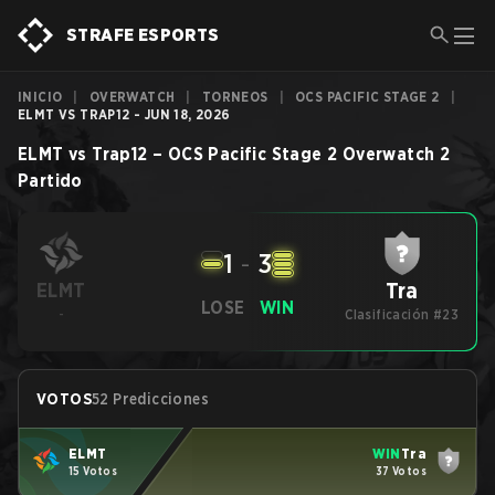
STRAFE ESPORTS
INICIO
|
OVERWATCH
|
TORNEOS
|
OCS PACIFIC STAGE 2
|
ELMT VS TRAP12 - JUN 18, 2026
ELMT
vs
Trap12
–
OCS Pacific Stage 2
Overwatch 2
Partido
1
-
3
Tra
ELMT
LOSE
WIN
-
Clasificación #23
VOTOS
52 Predicciones
ELMT
WIN
Tra
15 Votos
37 Votos