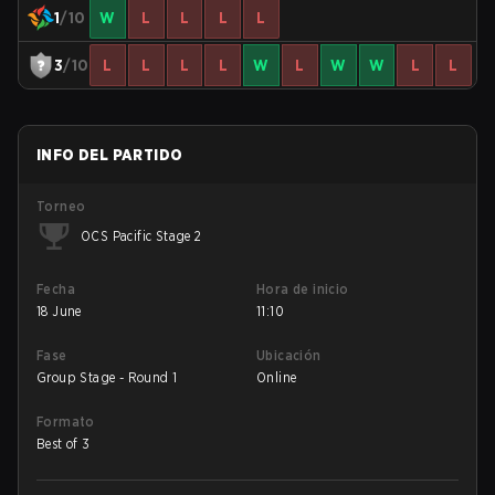
1
/10
W
L
L
L
L
3
/10
L
L
L
L
W
L
W
W
L
L
INFO DEL PARTIDO
Torneo
OCS Pacific Stage 2
Fecha
Hora de inicio
18 June
11:10
Fase
Ubicación
Group Stage - Round 1
Online
Formato
Best of 3