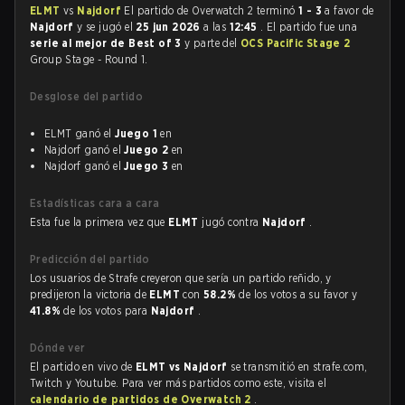
ELMT
vs
Najdorf
El partido de Overwatch 2 terminó
1 - 3
a favor de
Najdorf
y se jugó el
25 jun 2026
a las
12:45
. El partido fue una
serie al mejor de Best of 3
y parte del
OCS Pacific Stage 2
Group Stage - Round 1.
Desglose del partido
ELMT ganó el
Juego 1
en
Najdorf ganó el
Juego 2
en
Najdorf ganó el
Juego 3
en
Estadísticas cara a cara
Esta fue la primera vez que
ELMT
jugó contra
Najdorf
.
Predicción del partido
Los usuarios de Strafe creyeron que sería un partido reñido, y
predijeron la victoria de
ELMT
con
58.2%
de los votos a su favor y
41.8%
de los votos para
Najdorf
.
Dónde ver
El partido en vivo de
ELMT vs Najdorf
se transmitió en strafe.com,
Twitch y Youtube. Para ver más partidos como este, visita el
calendario de partidos de Overwatch 2
.