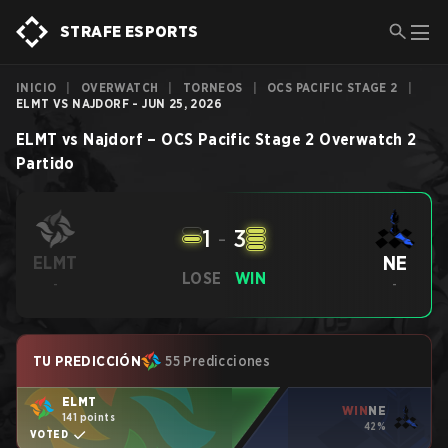
STRAFE ESPORTS
INICIO
|
OVERWATCH
|
TORNEOS
|
OCS PACIFIC STAGE 2
|
ELMT VS NAJDORF - JUN 25, 2026
ELMT
vs
Najdorf
–
OCS Pacific Stage 2
Overwatch 2
Partido
1
-
3
NE
ELMT
LOSE
WIN
-
-
TU PREDICCIÓN
55 Predicciones
ELMT
WIN
NE
141 points
42%
VOTED