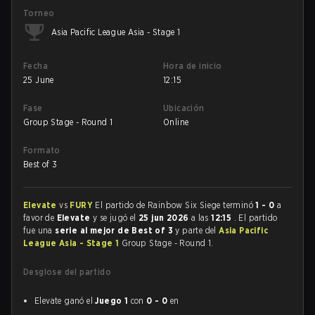
Torneo
Asia Pacific League Asia - Stage 1
Fecha
Hora de inicio
25 June
12:15
Fase
Ubicación
Group Stage - Round 1
Online
Formato
Best of 3
Elevate
vs
FURY
El partido de Rainbow Six Siege terminó
1 - 0
a
favor de
Elevate
y se jugó el
25 jun 2026
a las
12:15
. El partido
fue una
serie al mejor de Best of 3
y parte del
Asia Pacific
League Asia - Stage 1
Group Stage - Round 1.
Desglose del partido
Elevate ganó el
Juego 1
con
0 - 0
en