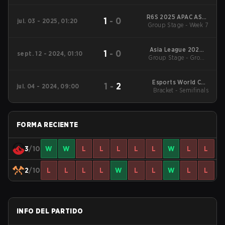
Bracket Quarterfinals
R6S 2025 APAC ASIA
1
-
0
jul. 03 - 2025, 01:20
Group Stage - Week 7
Stage 1
Asia League 2024 -
1
-
0
sept. 12 - 2024, 01:10
Group Stage - Group
Stage 2
Stage
Esports World Cup
1
-
2
jul. 04 - 2024, 09:00
Bracket - Semifinals
2024: Asia
FORMA RECIENTE
3
/10
W
W
L
L
L
L
L
W
L
L
2
/10
L
L
L
L
W
L
L
W
L
L
INFO DEL PARTIDO