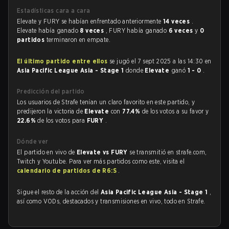
Estadísticas cara a cara
Elevate y FURY se habían enfrentado anteriormente
14 veces
.
Elevate había ganado
8 veces
, FURY había ganado
6 veces
y
0
partidos
terminaron en empate.
El último partido entre ellos
se jugó el 7 sept 2025 a las 14:30 en
Asia Pacific League Asia - Stage 1
donde
Elevate
ganó
1 - 0
.
Predicción del partido
Los usuarios de Strafe tenían un claro favorito en este partido, y
predijeron la victoria de
Elevate
con
77.4%
de los votos a su favor y
22.6%
de los votos para
FURY
.
Dónde ver
El partido en vivo de
Elevate vs FURY
se transmitió en strafe.com,
Twitch y Youtube. Para ver más partidos como este, visita el
calendario de partidos de R6:S
.
Sigue el resto de la acción del
Asia Pacific League Asia - Stage 1
,
así como VODs, destacados y transmisiones en vivo, todo en Strafe.