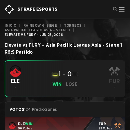
STRAFE ESPORTS
INICIO
|
RAINBOW 6: SIEGE
|
TORNEOS
|
ASIA PACIFIC LEAGUE ASIA - STAGE 1
|
ELEVATE VS FURY - JUN 25, 2026
Elevate
vs
FURY
–
Asia Pacific League Asia - Stage 1
R6:S
Partido
1
-
0
FUR
ELE
WIN
LOSE
-
-
VOTOS
124 Predicciones
ELE
WIN
FUR
96 Votos
28 Votos