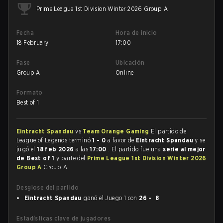
Prime League 1st Division Winter 2026 Group A
Fecha
Hora de inicio
18 February
17:00
Fase
Ubicación
Group A
Online
Formato
Best of 1
Eintracht Spandau
vs
Team Orange Gaming
El partido de
League of Legends terminó
1 - 0
a favor de
Eintracht Spandau
y se
jugó el
18 feb 2026
a las
17:00
. El partido fue una
serie al mejor
de Best of 1
y parte del
Prime League 1st Division Winter 2026
Group A
Group A.
Desglose del partido
Eintracht Spandau
ganó el Juego 1 con
26 - 8
Estadísticas clave de jugadores