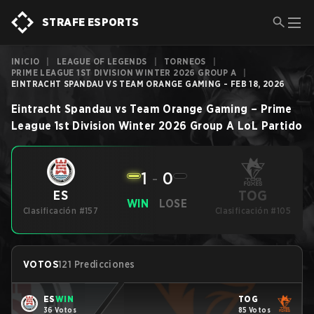
STRAFE ESPORTS
INICIO
|
LEAGUE OF LEGENDS
|
TORNEOS
|
PRIME LEAGUE 1ST DIVISION WINTER 2026 GROUP A
|
EINTRACHT SPANDAU VS TEAM ORANGE GAMING - FEB 18, 2026
Eintracht Spandau
vs
Team Orange Gaming
–
Prime
League 1st Division Winter 2026 Group A
LoL
Partido
1
-
0
TOG
ES
WIN
LOSE
Clasificación #157
Clasificación #105
VOTOS
121 Predicciones
ES
WIN
TOG
36 Votos
85 Votos