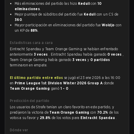
Más eliminaciones del partido las hizo
Keduii
con
10
eliminaciones
.
Mejor puntaje de súbditos del partido fue
Keduii
con un CS de
360
.
Mayor participación en eliminaciones del partido fue
Woldjo
con
un KP de
88%
.
Estadísticas cara a cara
Eintracht Spandau y Team Orange Gaming se habían enfrentado
anteriormente
3 veces
. Eintracht Spandau había ganado
0 veces
,
Team Orange Gaming había ganado
3 veces
y
0 partidos
terminaron en empate.
El último partido entre ellos
se jugó el 23 ene 2026 a las 16:00
en
Prime League 1st Division Winter 2026 Group A
donde
Team Orange Gaming
ganó
1 - 0
.
Predicción del partido
Los usuarios de Strafe tenían un claro favorito en este partido, y
predijeron la victoria de
Team Orange Gaming
con
70.2%
de los
votos a su favor y
29.8%
de los votos para
Eintracht Spandau
.
Dónde ver