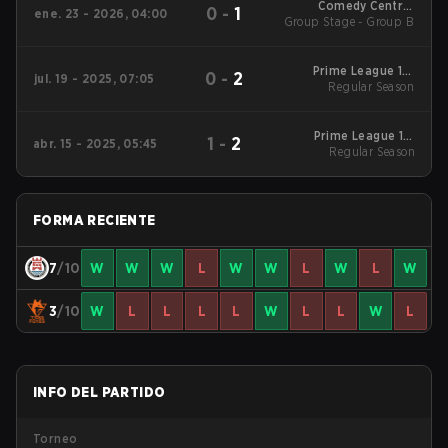
Comedy Central
0
-
1
ene. 23 - 2026, 04:00
Group Stage - Group B
Winter Snowdown -
Comedy Central
Winter Snowdown
2026
Prime League 1st
0
-
2
jul. 19 - 2025, 07:05
Division Summer
Regular Season
2025 Regular Season
Prime League 1st
1
-
2
abr. 15 - 2025, 05:45
Division Spring 2025
Regular Season
Regular Season
FORMA RECIENTE
7
/10
W
W
W
L
W
W
L
W
L
W
3
/10
W
L
L
L
L
W
L
L
W
L
INFO DEL PARTIDO
Torneo