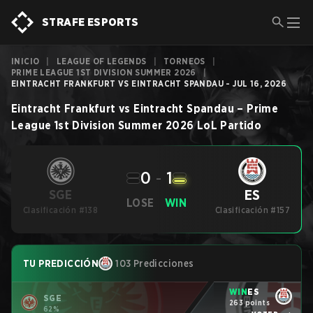
STRAFE ESPORTS
INICIO
|
LEAGUE OF LEGENDS
|
TORNEOS
|
PRIME LEAGUE 1ST DIVISION SUMMER 2026
|
EINTRACHT FRANKFURT VS EINTRACHT SPANDAU - JUL 16, 2026
Eintracht Frankfurt
vs
Eintracht Spandau
–
Prime
League 1st Division Summer 2026
LoL
Partido
0
-
1
ES
SGE
LOSE
WIN
Clasificación #138
Clasificación #157
TU PREDICCIÓN
103 Predicciones
WIN
ES
SGE
263 points
62%