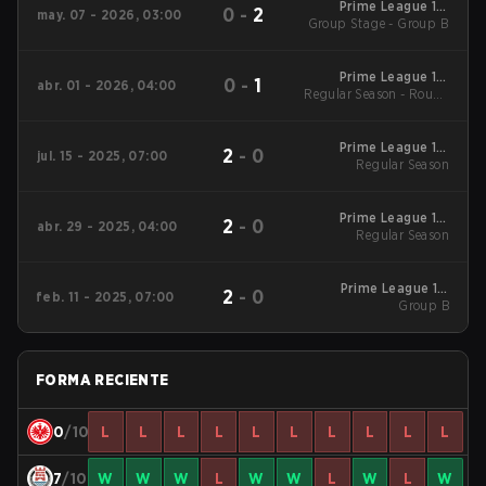
Prime League 1st
0
-
2
may. 07 - 2026, 03:00
Group Stage - Group B
Division - Prime
League 1st Division
Spring 2026
Prime League 1st
0
-
1
abr. 01 - 2026, 04:00
Regular Season - Round
Division - Prime
League 1st Division
1
Spring 2026
Prime League 1st
2
-
0
jul. 15 - 2025, 07:00
Division Summer
Regular Season
2025 Regular Season
Prime League 1st
2
-
0
abr. 29 - 2025, 04:00
Division Spring 2025
Regular Season
Regular Season
Prime League 1st
2
-
0
feb. 11 - 2025, 07:00
Division Winter 2025
Group B
Group B
FORMA RECIENTE
0
/10
L
L
L
L
L
L
L
L
L
L
7
/10
W
W
W
L
W
W
L
W
L
W