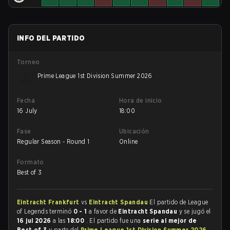
INFO DEL PARTIDO
Torneo
Prime League 1st Division Summer 2026
Fecha
Hora de inicio
16 July
18:00
Fase
Ubicación
Regular Season - Round 1
Online
Formato
Best of 3
Eintracht Frankfurt
vs
Eintracht Spandau
El partido de League
of Legends terminó
0 - 1
a favor de
Eintracht Spandau
y se jugó el
16 jul 2026
a las
18:00
. El partido fue una
serie al mejor de
Best of 3
y parte del
Prime League 1st Division Summer 2026