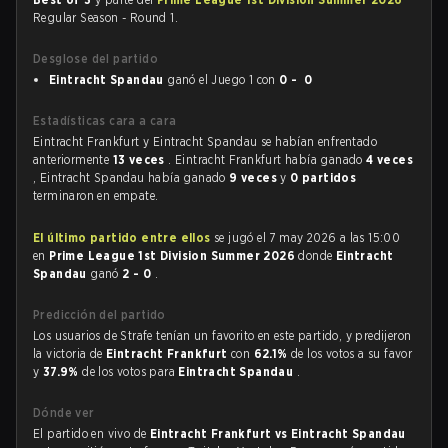
Regular Season - Round 1.
Desglose del partido
Eintracht Spandau
ganó el Juego 1 con
0 - 0
Estadísticas cara a cara
Eintracht Frankfurt y Eintracht Spandau se habían enfrentado
anteriormente
13 veces
. Eintracht Frankfurt había ganado
4 veces
, Eintracht Spandau había ganado
9 veces
y
0 partidos
terminaron en empate.
El último partido entre ellos
se jugó el 7 may 2026 a las 15:00
en
Prime League 1st Division Summer 2026
donde
Eintracht
Spandau
ganó
2 - 0
.
Predicción del partido
Los usuarios de Strafe tenían un favorito en este partido, y predijeron
la victoria de
Eintracht Frankfurt
con
62.1%
de los votos a su favor
y
37.9%
de los votos para
Eintracht Spandau
.
Dónde ver
El partido en vivo de
Eintracht Frankfurt vs Eintracht Spandau