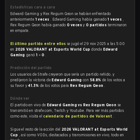
Estadísticas cara a cara
Edward Gaming y Rex Regum Qeon se habían enfrentado
anteriormente
1 veces
. Edward Gaming había ganado
1 veces
,
Rex Regum Qeon había ganado
0 veces
y
0 partidos
terminaron
en empate.
El último partido entre ellos
se jugó el 29 nov 2025 a las 5:00
en
2026 VALORANT at Esports World Cup
donde
Edward
Gaming
ganó
1 - 0
.
Predicción del partido
Los usuarios de Strafe creyeron que sería un partido reñido, y
predijeron la victoria de
Edward Gaming
con
58.8%
de los votos a
su favor y
41.3%
de los votos para
Rex Regum Qeon
.
Dónde ver
El partido en vivo de
Edward Gaming vs Rex Regum Qeon
se
transmitió en strafe.com, Twitch y Youtube. Para ver más partidos
como este, visita el
calendario de partidos de Valorant
.
Sigue el resto de la acción del
2026 VALORANT at Esports World
Cup
, así como VODs, destacados y transmisiones en vivo, todo en