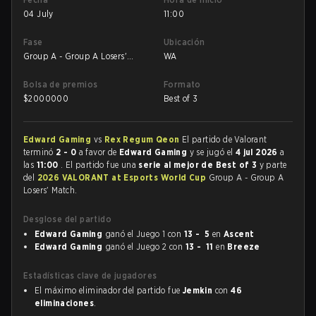
04 July
11:00
Fase
Ubicación
Group A - Group A Losers'
WA
Match
Bolsa de premios
Formato
$
2000000
Best of 3
Edward Gaming
vs
Rex Regum Qeon
El partido de Valorant
terminó
2 - 0
a favor de
Edward Gaming
y se jugó el
4 jul 2026
a
las
11:00
. El partido fue una
serie al mejor de Best of 3
y parte
del
2026 VALORANT at Esports World Cup
Group A - Group A
Losers' Match.
Desglose del partido
Edward Gaming
ganó el Juego 1 con
13 - 5
en
Ascent
Edward Gaming
ganó el Juego 2 con
13 - 11
en
Breeze
Estadísticas clave de jugadores
El máximo eliminador del partido fue
Jemkin
con
46
eliminaciones
.