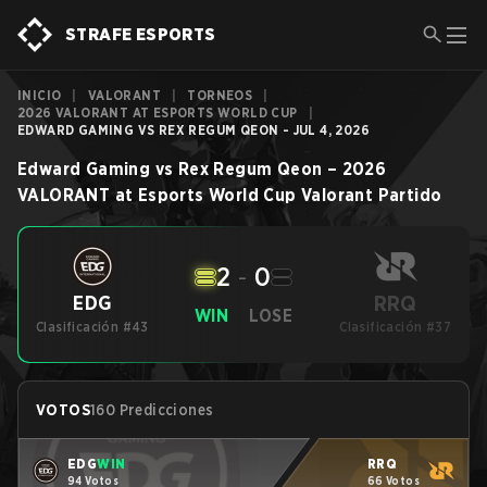
STRAFE ESPORTS
INICIO
|
VALORANT
|
TORNEOS
|
2026 VALORANT AT ESPORTS WORLD CUP
|
EDWARD GAMING VS REX REGUM QEON - JUL 4, 2026
Edward Gaming
vs
Rex Regum Qeon
–
2026
VALORANT at Esports World Cup
Valorant
Partido
2
-
0
RRQ
EDG
WIN
LOSE
Clasificación #43
Clasificación #37
VOTOS
160 Predicciones
EDG
WIN
RRQ
94 Votos
66 Votos