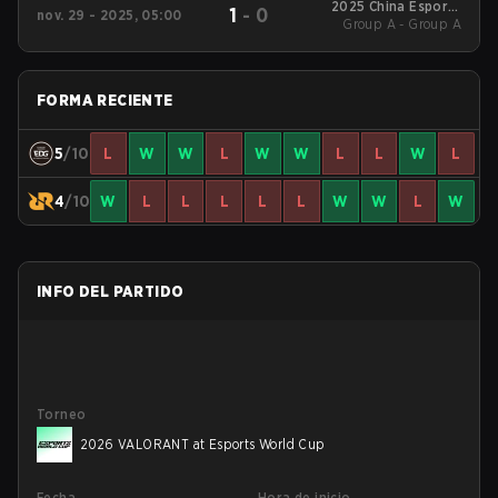
2025 China Esports
1
-
0
nov. 29 - 2025, 05:00
Group A - Group A
Festival Super
Champions Cup
FORMA RECIENTE
5
/10
L
W
W
L
W
W
L
L
W
L
4
/10
W
L
L
L
L
L
W
W
L
W
INFO DEL PARTIDO
Torneo
2026 VALORANT at Esports World Cup
Fecha
Hora de inicio