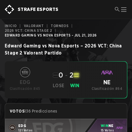
STRAFE ESPORTS
INICIO
|
VALORANT
|
TORNEOS
|
2026 VCT: CHINA STAGE 2
|
EDWARD GAMING VS NOVA ESPORTS - JUL 21, 2026
Edward Gaming
vs
Nova Esports
–
2026 VCT: China
Stage 2
Valorant
Partido
0
-
2
NE
EDG
LOSE
WIN
Clasificación #45
Clasificación #64
VOTOS
136 Predicciones
EDG
WIN
NE
121 Votos
15 Votos