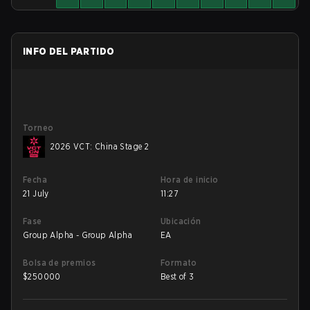
INFO DEL PARTIDO
Torneo
2026 VCT: China Stage 2
Fecha
Hora de inicio
21 July
11:27
Fase
Ubicación
Group Alpha - Group Alpha
EA
Bolsa de premios
Formato
$
250000
Best of 3