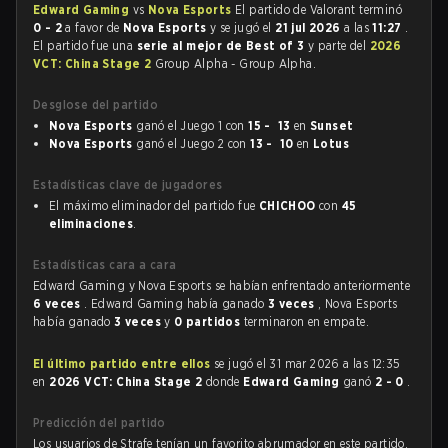
Edward Gaming
vs
Nova Esports
El partido de Valorant terminó
0 - 2
a favor de
Nova Esports
y se jugó el
21 jul 2026
a las
11:27
.
El partido fue una
serie al mejor de Best of 3
y parte del
2026
VCT: China Stage 2
Group Alpha - Group Alpha.
Desglose del partido
Nova Esports
ganó el Juego 1 con
15 - 13
en
Sunset
Nova Esports
ganó el Juego 2 con
13 - 10
en
Lotus
Estadísticas clave de jugadores
El máximo eliminador del partido fue
CHICHOO
con
45
eliminaciones
.
Estadísticas cara a cara
Edward Gaming y Nova Esports se habían enfrentado anteriormente
6 veces
. Edward Gaming había ganado
3 veces
, Nova Esports
había ganado
3 veces
y
0 partidos
terminaron en empate.
El último partido entre ellos
se jugó el 31 mar 2026 a las 12:35
en
2026 VCT: China Stage 2
donde
Edward Gaming
ganó
2 - 0
.
Predicción del partido
Los usuarios de Strafe tenían un favorito abrumador en este partido,