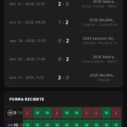
2026 Valorant
2
-
0
mar. 31 - 2026, 12:35
Group Omega - Week 1
Champions Tour:
China Stage 1
2025 VALORANT
1
-
2
nov. 12 - 2025, 08:58
Bracket - Quarterfinal
China Evolution
Series Epilogue
2025 Valorant China
0
-
2
ago. 28 - 2025, 12:32
Evolution Series Act-
Bracket - Round of 16
3
2025 Valorant
0
-
2
mar. 20 - 2025, 11:06
Group Alpha - Week 2
Champions Tour:
China Stage 1
2025 VALORANT
2
-
0
ene. 17 - 2025, 11:15
Champions Tour:
Bracket - UB
China KICK-OFF
Quarterfinal
FORMA RECIENTE
5
/10
L
W
W
L
W
W
L
L
W
L
10
/10
W
W
W
W
W
W
W
W
W
W