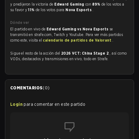
y predijeron la victoria de
Edward Gaming
con
89%
de los votos a
su favor y
11%
de los votos para
Nova Esports
.
Dónde ver
El partido en vivo de
Edward Gaming vs Nova Esports
se
transmitió en strafe.com, Twitch y Youtube. Para ver más partidos
como este, visita el
calendario de partidos de Valorant
.
Sigue el resto de la acción del
2026 VCT: China Stage 2
, así como
VODs, destacados y transmisiones en vivo, todo en Strafe.
COMENTARIOS
(
0
)
Login
para comentar en este partido