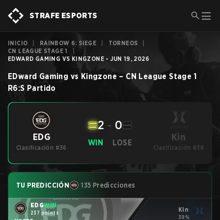
STRAFE ESPORTS
INICIO
|
RAINBOW 6: SIEGE
|
TORNEOS
|
CN LEAGUE STAGE 1
|
EDWARD GAMING VS KINGZONE - JUN 19, 2026
EDward Gaming
vs
Kingzone
–
CN League Stage 1
R6:S
Partido
2
-
0
Kin
EDG
WIN
LOSE
Clasificación #36
Clasificación #38
TU PREDICCIÓN
135 Predicciones
EDG
WIN
Kin
237 points
39%