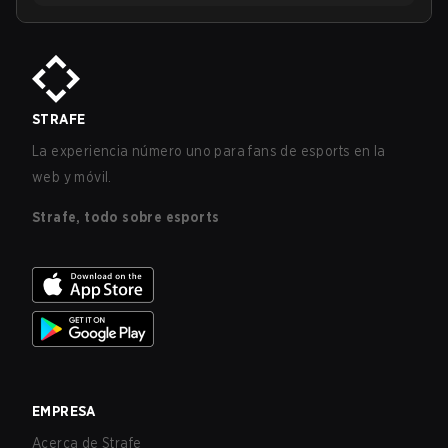
STRAFE
La experiencia número uno para fans de esports en la
web y móvil.
Strafe, todo sobre esports
EMPRESA
Acerca de Strafe