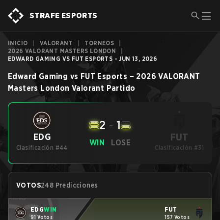
STRAFE ESPORTS
INICIO
|
VALORANT
|
TORNEOS
|
2026 VALORANT MASTERS LONDON
|
EDWARD GAMING VS FUT ESPORTS - JUN 13, 2026
Edward Gaming
vs
FUT Esports
–
2026 VALORANT
Masters London
Valorant
Partido
2
-
1
FUT
EDG
WIN
LOSE
Clasificación #44
Clasificación #31
VOTOS
248 Predicciones
EDG
WIN
FUT
91 Votos
157 Votos