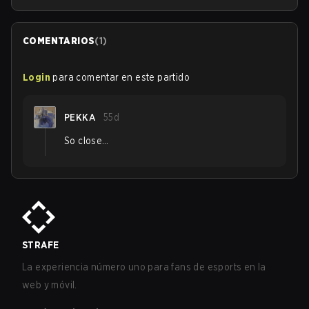
COMENTARIOS
(
1
)
Login
para comentar en este partido
PEKKA
55d
So close…
STRAFE
La experiencia número uno para fans de esports en la
web y móvil.