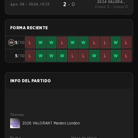
2024 VALORANT
2
-
0
ago. 04 - 2024, 10:12
Group D - Group D
Champions
FORMA RECIENTE
5
/10
L
W
W
L
W
W
L
L
W
L
5
/10
L
W
W
W
L
L
W
L
W
L
INFO DEL PARTIDO
Torneo
2026 VALORANT Masters London
Fecha
Hora de inicio