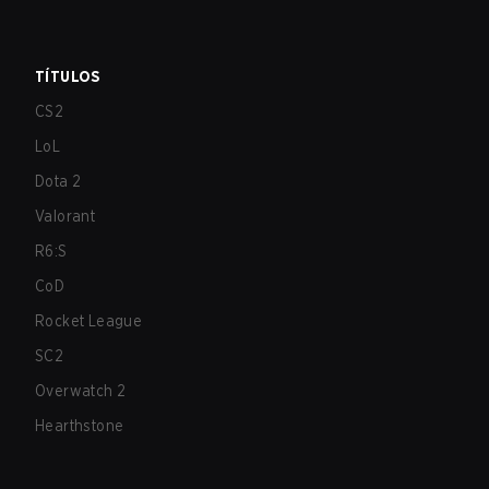
TÍTULOS
CS2
LoL
Dota 2
Valorant
R6:S
CoD
Rocket League
SC2
Overwatch 2
Hearthstone