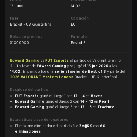
13 June
14:02
Fase
Ubicación
Bracket - UB Quarterfinal
EU
Bolsa de premios
Formato
$
1000000
Best of 3
Edward Gaming
vs
FUT Esports
El partido de Valorant terminó
2 - 1
a favor de
Edward Gaming
y se jugó el
13 jun 2026
a las
14:02
. El partido fue una
serie al mejor de Best of 3
y parte del
2026 VALORANT Masters London
Bracket - UB Quarterfinal.
Desglose del partido
FUT Esports
ganó el Juego 1 con
13 - 4
en
Haven
Edward Gaming
ganó el Juego 2 con
14 - 12
en
Pearl
Edward Gaming
ganó el Juego 3 con
13 - 5
en
Fracture
Estadísticas clave de jugadores
El máximo eliminador del partido fue
ZmjjKK
con
60
eliminaciones
.