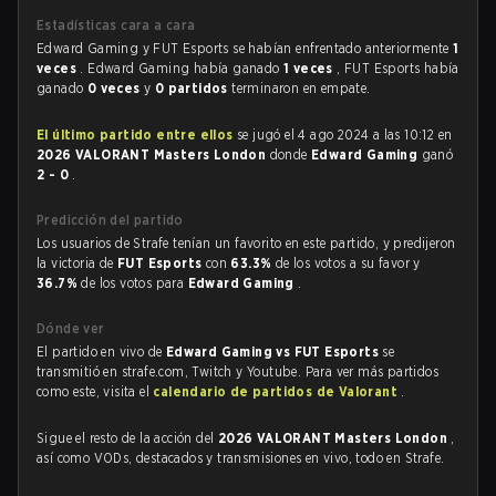
Estadísticas cara a cara
Edward Gaming y FUT Esports se habían enfrentado anteriormente
1
veces
. Edward Gaming había ganado
1 veces
, FUT Esports había
ganado
0 veces
y
0 partidos
terminaron en empate.
El último partido entre ellos
se jugó el 4 ago 2024 a las 10:12 en
2026 VALORANT Masters London
donde
Edward Gaming
ganó
2 - 0
.
Predicción del partido
Los usuarios de Strafe tenían un favorito en este partido, y predijeron
la victoria de
FUT Esports
con
63.3%
de los votos a su favor y
36.7%
de los votos para
Edward Gaming
.
Dónde ver
El partido en vivo de
Edward Gaming vs FUT Esports
se
transmitió en strafe.com, Twitch y Youtube. Para ver más partidos
como este, visita el
calendario de partidos de Valorant
.
Sigue el resto de la acción del
2026 VALORANT Masters London
,
así como VODs, destacados y transmisiones en vivo, todo en Strafe.