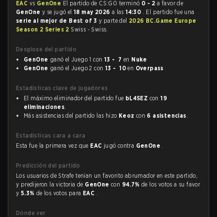
EAC
vs
GenOne
El partido de CS:GO terminó
0 - 2
a favor de
GenOne
y se jugó el
18 may 2026
a las
14:30
. El partido fue una
serie al mejor de Best of 3
y parte del
2026 BC.Game Europe
Season 2 Series 2
Swiss - Swiss.
Desglose del partido
GenOne
ganó el Juego 1 con
13 - 7
en
Nuke
GenOne
ganó el Juego 2 con
13 - 10
en
Overpass
Estadísticas clave de jugadores
El máximo eliminador del partido fue
bL4SEZ
con
19
eliminaciones
.
Más asistencias del partido las hizo
Keoz
con
6 asistencias
.
Estadísticas cara a cara
Esta fue la primera vez que
EAC
jugó contra
GenOne
.
Predicción del partido
Los usuarios de Strafe tenían un favorito abrumador en este partido,
y predijeron la victoria de
GenOne
con
94.7%
de los votos a su favor
y
5.3%
de los votos para
EAC
.
Dónde ver