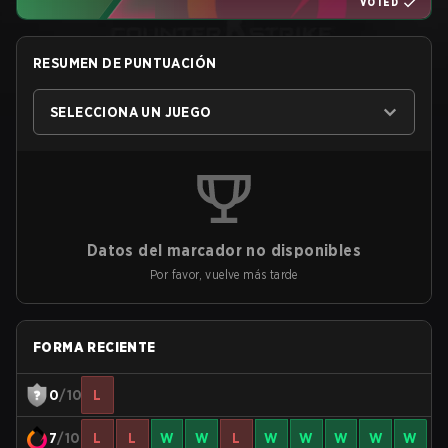
VOTED
RESUMEN DE PUNTUACIÓN
SELECCIONA UN JUEGO
Datos del marcador no disponibles
Por favor, vuelve más tarde
FORMA RECIENTE
0
/10
L
7
/10
L
L
W
W
L
W
W
W
W
W