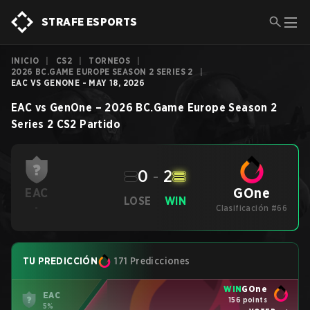
STRAFE ESPORTS
INICIO
|
CS2
|
TORNEOS
|
2026 BC.GAME EUROPE SEASON 2 SERIES 2
|
EAC VS GENONE - MAY 18, 2026
EAC
vs
GenOne
–
2026 BC.Game Europe Season 2
Series 2
CS2
Partido
0
-
2
GOne
EAC
LOSE
WIN
-
Clasificación #66
TU PREDICCIÓN
171 Predicciones
WIN
GOne
EAC
156 points
5%