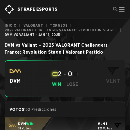
STRAFE ESPORTS
INICIO
|
VALORANT
|
TORNEOS
|
2025 VALORANT CHALLENGERS FRANCE: REVOLUTION STAGE 1
|
DVM VS VALIANT - JAN 11, 2025
DVM
vs
Valiant
–
2025 VALORANT Challengers
France: Revolution Stage 1
Valorant
Partido
2
-
0
VLNT
DVM
WIN
LOSE
-
-
VOTOS
152 Predicciones
DVM
WIN
VLNT
31 Votos
121 Votos