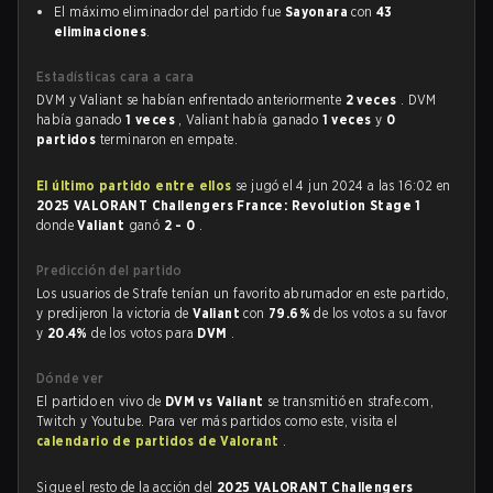
El máximo eliminador del partido fue
Sayonara
con
43
eliminaciones
.
Estadísticas cara a cara
DVM y Valiant se habían enfrentado anteriormente
2 veces
. DVM
había ganado
1 veces
, Valiant había ganado
1 veces
y
0
partidos
terminaron en empate.
El último partido entre ellos
se jugó el 4 jun 2024 a las 16:02 en
2025 VALORANT Challengers France: Revolution Stage 1
donde
Valiant
ganó
2 - 0
.
Predicción del partido
Los usuarios de Strafe tenían un favorito abrumador en este partido,
y predijeron la victoria de
Valiant
con
79.6%
de los votos a su favor
y
20.4%
de los votos para
DVM
.
Dónde ver
El partido en vivo de
DVM vs Valiant
se transmitió en strafe.com,
Twitch y Youtube. Para ver más partidos como este, visita el
calendario de partidos de Valorant
.
Sigue el resto de la acción del
2025 VALORANT Challengers