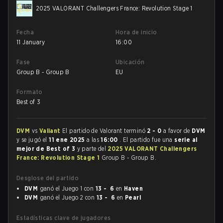
2025 VALORANT Challengers France: Revolution Stage 1
Fecha
Hora de inicio
11 January
16:00
Fase
Ubicación
Group B - Group B
EU
Formato
Best of 3
DVM
vs
Valiant
El partido de Valorant terminó
2 - 0
a favor de
DVM
y se jugó el
11 ene 2025
a las
16:00
. El partido fue una
serie al
mejor de Best of 3
y parte del
2025 VALORANT Challengers
France: Revolution Stage 1
Group B - Group B.
Desglose del partido
DVM
ganó el Juego 1 con
13 - 6
en
Haven
DVM
ganó el Juego 2 con
13 - 6
en
Pearl
Estadísticas clave de jugadores