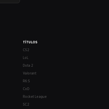
TÍTULOS
CS2
LoL
Dota 2
Valorant
R6:S
CoD
Rocket League
SC2