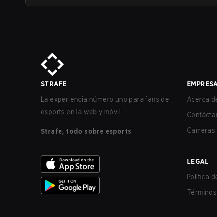
STRAFE
EMPRES
La experiencia número uno para fans de
Acerca de
esports en la web y móvil.
Contácta
Carreras
Strafe, todo sobre esports
LEGAL
Política 
Términos 