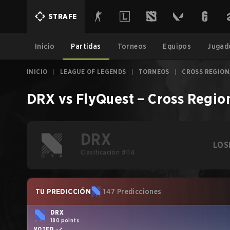
STRAFE
Inicio
Partidas
Torneos
Equipos
Jugad
INICIO
|
LEAGUE OF LEGENDS
|
TORNEOS
|
CROSS REGION
DRX
vs
FlyQuest
–
Cross Regio
DRX
LOS
Clasificación #114
TU PREDICCIÓN
147 Predicciones
DRX
180 points
VOTED