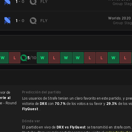
X
1
-
0
FLY
Group Stag
Worlds 2020 
X
1
-
0
FLY
Group Stag
W
L
5
/10
W
L
W
W
L
L
W
L
Predicción del partido
avor de
erie al
Los usuarios de Strafe tenían un claro favorito en este partido, y predijeron la
e - Round
victoria de
DRX
con
70.7%
de los votos a su favor y
29.3%
de los v
FlyQuest
.
Dónde ver
El partido en vivo de
DRX vs FlyQuest
se transmitió en strafe.com,