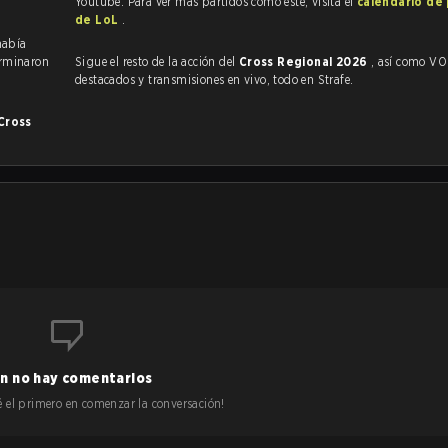
Youtube. Para ver más partidos como este, visita el
calendario de
de LoL
.
había
erminaron
Sigue el resto de la acción del
Cross Regional 2026
, así como VODs,
destacados y transmisiones en vivo, todo en Strafe.
Cross
n no hay comentarios
 sé el primero en comenzar la conversación!