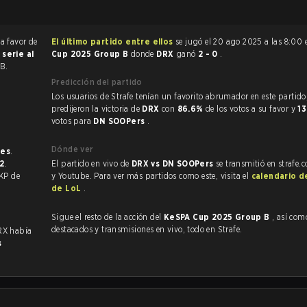
a favor de
El último partido entre ellos
se jugó el 20 ago 2025 a las 8:00
a
serie al
Cup 2025 Group B
donde
DRX
ganó
2 - 0
.
B.
Predicción del partido
Los usuarios de Strafe tenían un favorito abrumador en este partido, y
predijeron la victoria de
DRX
con
86.6%
de los votos a su favor y
1
votos para
DN SOOPers
.
Dónde ver
nes
.
2
.
El partido en vivo de
DRX vs DN SOOPers
se transmitió en strafe.
un KP de
y Youtube. Para ver más partidos como este, visita el
calendario d
de LoL
.
Sigue el resto de la acción del
KeSPA Cup 2025 Group B
, así como VO
destacados y transmisiones en vivo, todo en Strafe.
RX había
s