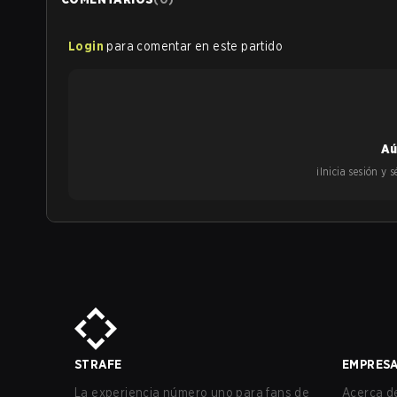
Login
para comentar en este partido
Aú
¡Inicia sesión y
STRAFE
EMPRES
La experiencia número uno para fans de
Acerca de