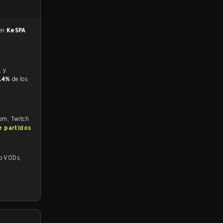
 en
KeSPA
3.4%
de los
com, Twitch
e partidos
Ds,