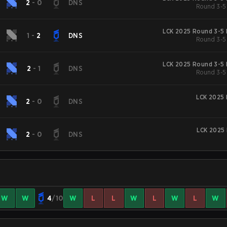
2
-
0
DNS
Round 3-5
LCK 2025 Round 3-5 
1
-
2
DNS
Round 3-5
LCK 2025 Round 3-5 
2
-
1
DNS
Round 3-5
LCK 2025 
2
-
0
DNS
LCK 2025 
2
-
0
DNS
W
W
4
/10
W
L
L
W
L
W
L
W