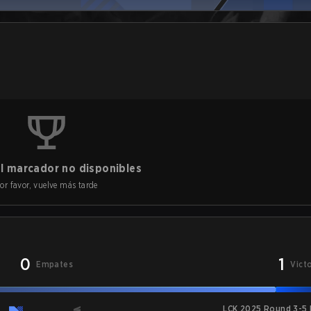
l marcador no disponibles
or favor, vuelve más tarde
0
1
Empates
Vict
LCK 2025 Round 3-5 