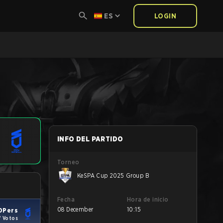
ES
LOGIN
INFO DEL PARTIDO
Torneo
KeSPA Cup 2025 Group B
Fecha
Hora de inicio
08 December
10:15
OPers
7 Votos