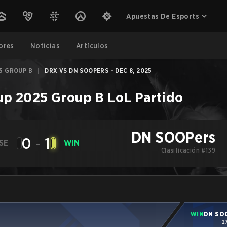
Apuestas De Esports
ores
Noticias
Artículos
5 GROUP B
|
DRX VS DN SOOPERS - DEC 8, 2025
up 2025 Group B
LoL
Partido
DN SOOPers
0
-
1
SE
WIN
Clasificación #139
WIN
DN SO
2