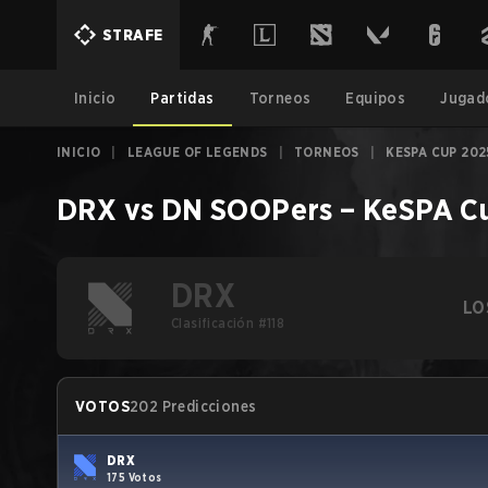
STRAFE
Inicio
Partidas
Torneos
Equipos
Jugad
INICIO
|
LEAGUE OF LEGENDS
|
TORNEOS
|
KESPA CUP 202
DRX
vs
DN SOOPers
–
KeSPA C
DRX
LO
Clasificación #118
VOTOS
202 Predicciones
DRX
175 Votos