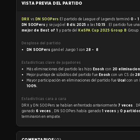
VISTA PREVIA DEL PARTIDO
DRX
vs
DN SOOPers
El partido de League of Legends terminó
0 - 1
DN SOOPers
y se jugó el
8 dic 2025
a las
10:15
. El partido fue un
mejor de Best of 1
y parte del
KeSPA Cup 2025 Group B
Group 
Desglose del partido
DN SOOPers
ganó el Juego 1 con
28 - 8
Estadísticas clave de jugadores
Más eliminaciones del partido las hizo
Enosh
con
20 eliminacio
Mejor puntaje de súbditos del partido fue
Enosh
con un CS de
28
Mayor participación en eliminaciones del partido fue
Ucal
con 
100%
.
Estadísticas cara a cara
DRX y DN SOOPers se habían enfrentado anteriormente
7 veces
. D
ganado
6 veces
, DN SOOPers había ganado
1 veces
y
0 partido
terminaron en empate.
COMENTARIOS
(
0
)