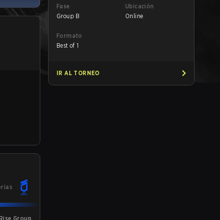
Fase
Ubicación
Group B
Online
Formato
Best of 1
IR AL TORNEO
orias
Rise Group