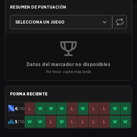
RESUMEN DE PUNTUACIÓN
SELECCIONA UN JUEGO
Datos del marcador no disponibles
Por favor, vuelve más tarde
FORMA RECIENTE
6
/10
L
W
W
W
L
W
L
L
W
W
5
/10
W
W
L
W
L
L
L
L
W
W