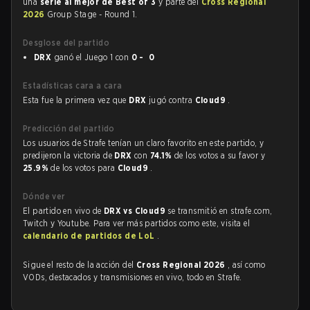
una
serie al mejor de Best of 3
y parte del
Cross Regional
2026
Group Stage - Round 1.
Desglose del partido
DRX
ganó el Juego 1 con
0 - 0
Estadísticas cara a cara
Esta fue la primera vez que
DRX
jugó contra
Cloud9
.
Predicción del partido
Los usuarios de Strafe tenían un claro favorito en este partido, y
predijeron la victoria de
DRX
con
74.1%
de los votos a su favor y
25.9%
de los votos para
Cloud9
.
Dónde ver
El partido en vivo de
DRX vs Cloud9
se transmitió en strafe.com,
Twitch y Youtube. Para ver más partidos como este, visita el
calendario de partidos de LoL
.
Sigue el resto de la acción del
Cross Regional 2026
, así como
VODs, destacados y transmisiones en vivo, todo en Strafe.