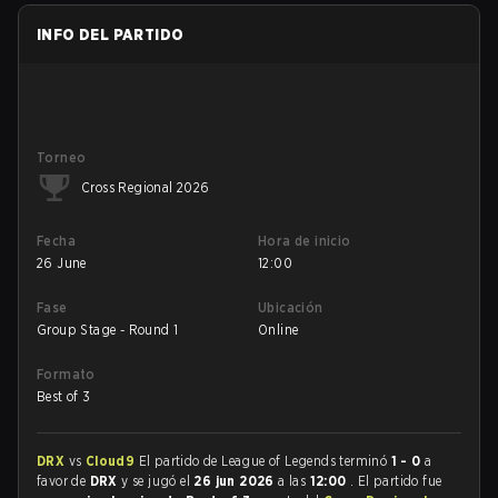
INFO DEL PARTIDO
Torneo
Cross Regional 2026
Fecha
Hora de inicio
26 June
12:00
Fase
Ubicación
Group Stage - Round 1
Online
Formato
Best of 3
DRX
vs
Cloud9
El partido de League of Legends terminó
1 - 0
a
favor de
DRX
y se jugó el
26 jun 2026
a las
12:00
. El partido fue