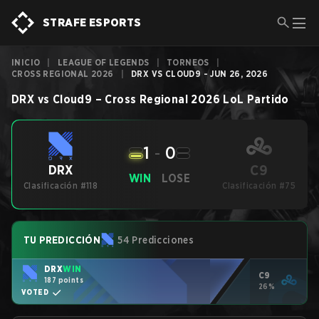
STRAFE ESPORTS
INICIO
|
LEAGUE OF LEGENDS
|
TORNEOS
|
CROSS REGIONAL 2026
|
DRX VS CLOUD9 - JUN 26, 2026
DRX
vs
Cloud9
–
Cross Regional 2026
LoL
Partido
1
-
0
C9
DRX
WIN
LOSE
Clasificación #118
Clasificación #75
TU PREDICCIÓN
54 Predicciones
DRX
WIN
C9
187 points
26%
VOTED