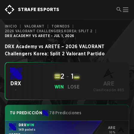
STRAFE ESPORTS
INICIO
|
VALORANT
|
TORNEOS
|
2026 VALORANT CHALLENGERS KOREA: SPLIT 2
|
DRX ACADEMY VS ARETE - JUL 1, 2026
DRX Academy
vs
ARETE
–
2026 VALORANT
Challengers Korea: Split 2
Valorant
Partido
2
-
1
ARE
DRX
WIN
LOSE
-
Clasificación #85
TU PREDICCIÓN
78 Predicciones
DRX
WIN
ARE
149 points
10%