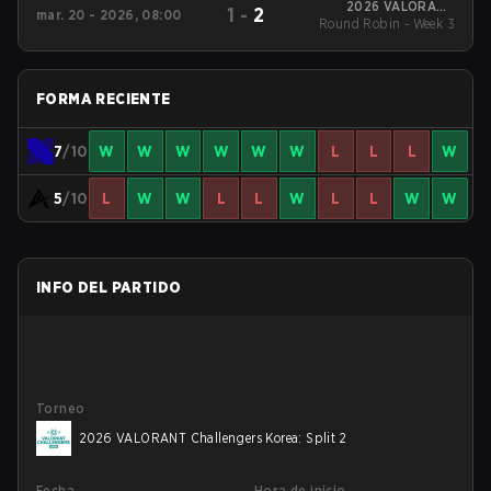
2026 VALORANT
1
-
2
mar. 20 - 2026, 08:00
Round Robin - Week 3
Challengers Korea:
Split 1
FORMA RECIENTE
7
/10
W
W
W
W
W
W
L
L
L
W
5
/10
L
W
W
L
L
W
L
L
W
W
INFO DEL PARTIDO
Torneo
2026 VALORANT Challengers Korea: Split 2
Fecha
Hora de inicio