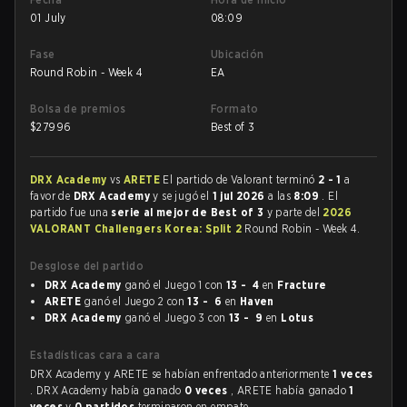
01 July
08:09
Fase
Ubicación
Round Robin - Week 4
EA
Bolsa de premios
Formato
$
27996
Best of 3
DRX Academy
vs
ARETE
El partido de Valorant terminó
2 - 1
a
favor de
DRX Academy
y se jugó el
1 jul 2026
a las
8:09
. El
partido fue una
serie al mejor de Best of 3
y parte del
2026
VALORANT Challengers Korea: Split 2
Round Robin - Week 4.
Desglose del partido
DRX Academy
ganó el Juego 1 con
13 - 4
en
Fracture
ARETE
ganó el Juego 2 con
13 - 6
en
Haven
DRX Academy
ganó el Juego 3 con
13 - 9
en
Lotus
Estadísticas cara a cara
DRX Academy y ARETE se habían enfrentado anteriormente
1 veces
. DRX Academy había ganado
0 veces
, ARETE había ganado
1
veces
y
0 partidos
terminaron en empate.