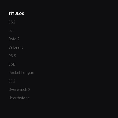
TÍTULOS
CS2
LoL
Dota 2
Valorant
R6:S
CoD
Rocket League
SC2
Overwatch 2
Hearthstone