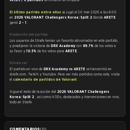
El último partido entre ellos
se jugó el 20 mar 2026 a las 8:00
en
2026 VALORANT Challengers Korea: Split 2
donde
ARETE
ganó
2 - 1
.
Predicción del partido
Los usuarios de Strafe tenían un favorito abrumador en este partido,
y predijeron la victoria de
DRX Academy
con
89.7%
de los votos a
su favor y
10.3%
de los votos para
ARETE
.
Dónde ver
El partido en vivo de
DRX Academy vs ARETE
se transmitió en
strafe.com, Twitch y Youtube. Para ver más partidos como este, visita
el
calendario de partidos de Valorant
.
Sigue el resto de la acción del
2026 VALORANT Challengers
Korea: Split 2
, así como VODs, destacados y transmisiones en vivo,
todo en Strafe.
COMENTARIOS
(
0
)