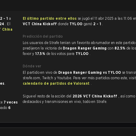
ó
2 - 1
a
El último partido entre ellos
se jugó el 11 abr 2025 a las 11:06 
:24
. El
VCT China Kickoff
donde
TYLOO
ganó
2 - 1
.
 China
Predicción del partido
Los usuarios de Strafe tenían un favorito abrumador en este partido, y
predijeron la victoria de
Dragon Ranger Gaming
con
82.5%
de lo
favor y
17.5%
de los votos para
TYLOO
.
Dónde ver
El partido en vivo de
Dragon Ranger Gaming vs TYLOO
se trans
strafe.com, Twitch y Youtube. Para ver más partidos como este, visit
nes
.
calendario de partidos de Valorant
.
Sigue el resto de la acción del
2026 VCT China Kickoff
, así como VODs
destacados y transmisiones en vivo, todo en Strafe.
rmente
7 veces
anado
6