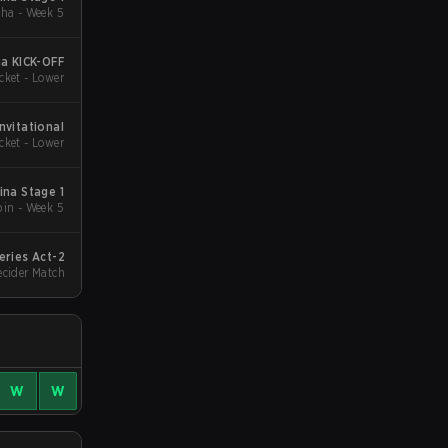
ha - Week 5
a KICK-OFF
cket - Lower
nvitational
cket - Lower
na Stage 1
in - Week 5
eries Act-2
cider Match
W
W