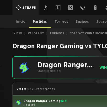
STRAFE
Inicio
Partidas
Torneos
Equipos
Jugad
INICIO
|
VALORANT
|
TORNEOS
|
2026 VCT CHINA KICKOF
Dragon Ranger Gaming
vs
TYL
Dragon Ranger
WIN
Gaming
Clasificación #71
VOTOS
137 Predicciones
Dragon Ranger Gaming
WIN
113 Votos