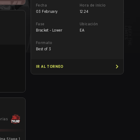
Fecha
Hora de inicio
03 February
12:24
Fase
Ubicación
Bracket - Lower
EA
Formato
Best of 3
IR AL TORNEO
orias
ina Stage 1