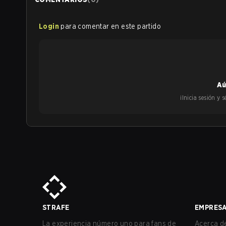
Login
para comentar en este partido
Aú
¡Inicia sesión y
STRAFE
EMPRES
La experiencia número uno para fans de
Acerca de