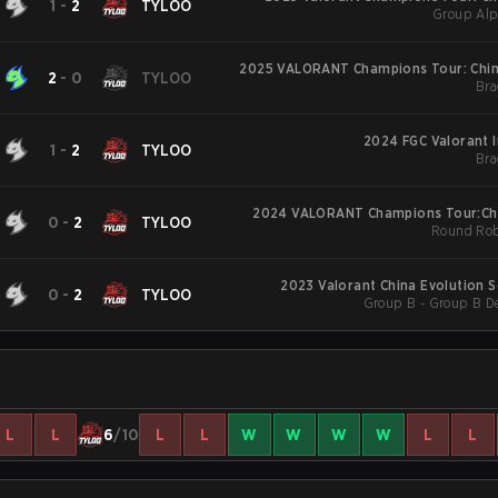
1
-
2
TYLOO
Group Alp
2025 VALORANT Champions Tour: Chin
2
-
0
TYLOO
Bra
2024 FGC Valorant I
1
-
2
TYLOO
Bra
2024 VALORANT Champions Tour:Chi
0
-
2
TYLOO
Round Rob
2023 Valorant China Evolution S
0
-
2
TYLOO
Group B - Group B De
L
L
6
/10
L
L
W
W
W
W
L
L