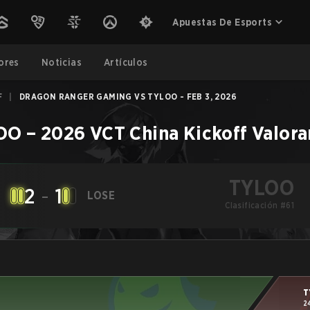
Apuestas De Esports
ores
Noticias
Artículos
F
|
DRAGON RANGER GAMING VS TYLOO - FEB 3, 2026
OO
–
2026 VCT China Kickoff
Valora
TYLOO
2
-
1
LOSE
Clasificación #61
T
2