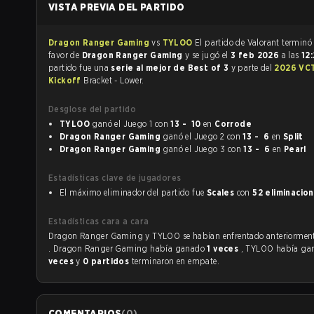
VISTA PREVIA DEL PARTIDO
Dragon Ranger Gaming
vs
TYLOO
El partido de Valorant termin
favor de
Dragon Ranger Gaming
y se jugó el
3 feb 2026
a las
12
partido fue una
serie al mejor de Best of 3
y parte del
2026 VCT
Kickoff
Bracket - Lower.
Desglose del partido
TYLOO
ganó el Juego 1 con
13 - 10
en
Corrode
Dragon Ranger Gaming
ganó el Juego 2 con
13 - 6
en
Split
Dragon Ranger Gaming
ganó el Juego 3 con
13 - 6
en
Pearl
Estadísticas clave de jugadores
El máximo eliminador del partido fue
Scales
con
52 eliminacio
Estadísticas cara a cara
Dragon Ranger Gaming y TYLOO se habían enfrentado anterio
. Dragon Ranger Gaming había ganado
1 veces
, TYLOO había g
veces
y
0 partidos
terminaron en empate.
COMENTARIOS
(
0
)