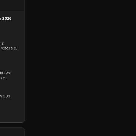
en
2026
s votos a su
mitió en
a el
,