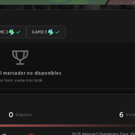
ME 2
GAME 3
l marcador no disponibles
or favor, vuelve más tarde
0
6
Empates
Vict
2025 Valorant Champions Tour: Ch