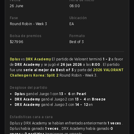
26 June
08:00
Fase
Ubicación
Round Robin - Week 3
EA
Bolsa de premios
Formato
$
27996
Best of 3
Dplus
vs
DRX Academy
El partido de Valorant terminó
1 - 2
a favor
de
DRX Academy
y se jugó el
26 jun 2026
a las
8:00
. El partido
fue una
serie al mejor de Best of 3
y parte del
2026 VALORANT
Challengers Korea: Split 2
Round Robin - Week 3.
Desglose del partido
Dplus
ganó el Juego 1 con
13 - 6
en
Pearl
DRX Academy
ganó el Juego 2 con
13 - 4
en
Breeze
DRX Academy
ganó el Juego 3 con
14 - 12
en
Estadísticas cara a cara
Dplus y DRX Academy se habían enfrentado anteriormente
1 veces
.
Dplus había ganado
1 veces
, DRX Academy había ganado
0
veces
y
0 partidos
terminaron en empate.