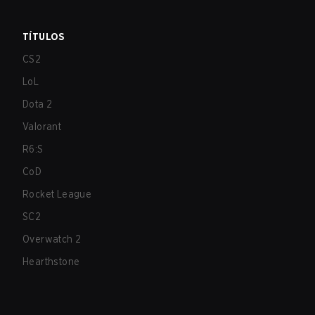
TÍTULOS
CS2
LoL
Dota 2
Valorant
R6:S
CoD
Rocket League
SC2
Overwatch 2
Hearthstone