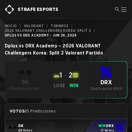
STRAFE ESPORTS
INICIO
|
VALORANT
|
TORNEOS
|
2026 VALORANT CHALLENGERS KOREA: SPLIT 2
|
DPLUS VS DRX ACADEMY - JUN 26, 2026
Dplus
vs
DRX Academy
–
2026 VALORANT
Challengers Korea: Split 2
Valorant
Partido
1
-
2
DRX
DK
LOSE
WIN
Clasificación #101
Clasificación #100
VOTOS
85 Predicciones
DK
WIN
DRX
68 Votos
17 Votos