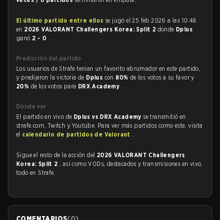
El último partido entre ellos
se jugó el 25 feb 2026 a las 10:48
en
2026 VALORANT Challengers Korea: Split 2
donde
Dplus
ganó
2 - 0
.
Predicción del partido
Los usuarios de Strafe tenían un favorito abrumador en este partido,
y predijeron la victoria de
Dplus
con
80%
de los votos a su favor y
20%
de los votos para
DRX Academy
.
Dónde ver
El partido en vivo de
Dplus vs DRX Academy
se transmitió en
strafe.com, Twitch y Youtube. Para ver más partidos como este, visita
el
calendario de partidos de Valorant
.
Sigue el resto de la acción del
2026 VALORANT Challengers
Korea: Split 2
, así como VODs, destacados y transmisiones en vivo,
todo en Strafe.
COMENTARIOS
(
0
)