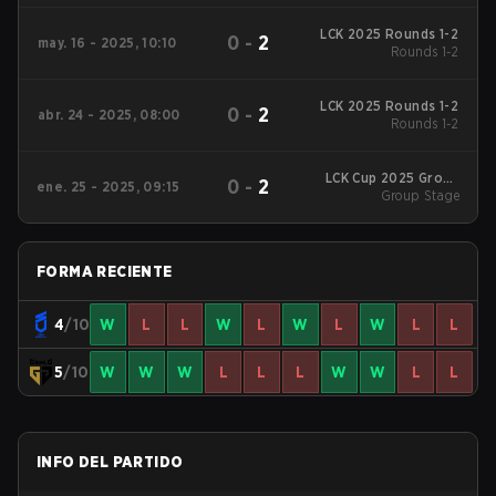
LCK 2025 Rounds 1-2
0
-
2
may. 16 - 2025, 10:10
Rounds 1-2
LCK 2025 Rounds 1-2
0
-
2
abr. 24 - 2025, 08:00
Rounds 1-2
LCK Cup 2025 Group
0
-
2
ene. 25 - 2025, 09:15
Group Stage
Stage
FORMA RECIENTE
4
/10
W
L
L
W
L
W
L
W
L
L
5
/10
W
W
W
L
L
L
W
W
L
L
INFO DEL PARTIDO