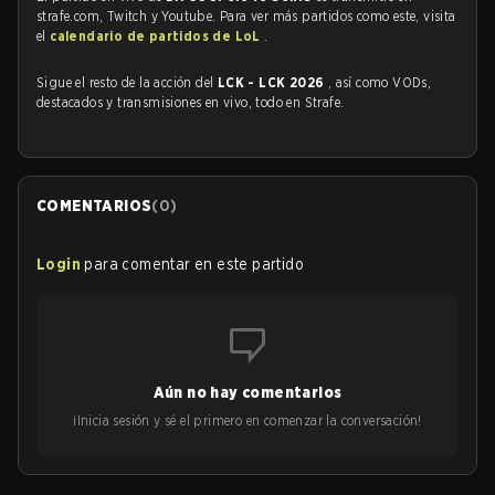
strafe.com, Twitch y Youtube. Para ver más partidos como este, visita
el
calendario de partidos de LoL
.
Sigue el resto de la acción del
LCK - LCK 2026
, así como VODs,
destacados y transmisiones en vivo, todo en Strafe.
COMENTARIOS
(
0
)
Login
para comentar en este partido
Aún no hay comentarios
¡Inicia sesión y sé el primero en comenzar la conversación!