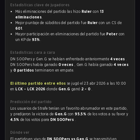
Estadísticas clave de jugadores
Más eliminaciones del partido las hizo
Ruler
con
13
eliminaciones
.
Mejor puntaje de súbditos del partido fue
Ruler
con un CS de
601
.
Mayor participación en eliminaciones del partido fue
Peter
con
un KP de
93%
.
Estadísticas cara a cara
DN SOOPers y Gen.G se habían enfrentado anteriormente
4 veces
.
DN SOOPers había ganado
0 veces
, Gen.G había ganado
4 veces
y
0 partidos
terminaron en empate.
El último partido entre ellos
se jugó el 23 abr 2026 a las 10:00
en
LCK - LCK 2026
donde
Gen.G
ganó
2 - 0
.
Predicción del partido
Los usuarios de Strafe tenían un favorito abrumador en este partido,
y predijeron la victoria de
Gen.G
con
95.5%
de los votos a su favor y
4.5%
de los votos para
DN SOOPers
.
Dónde ver
El partido en vivo de
DN SOOPers vs Gen.G
se transmitió en