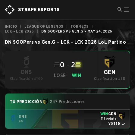
STRAFE ESPORTS
INICIO
|
LEAGUE OF LEGENDS
|
TORNEOS
|
LCK - LCK 2026
|
DN SOOPERS VS GEN.G - MAY 24, 2026
DN SOOPers
vs
Gen.G
–
LCK - LCK 2026
LoL
Partido
0
-
2
GEN
DNS
LOSE
WIN
Clasificación #140
Clasificación #78
TU PREDICCIÓN
247 Predicciones
WIN
GEN
DNS
111 points
4%
VOTED