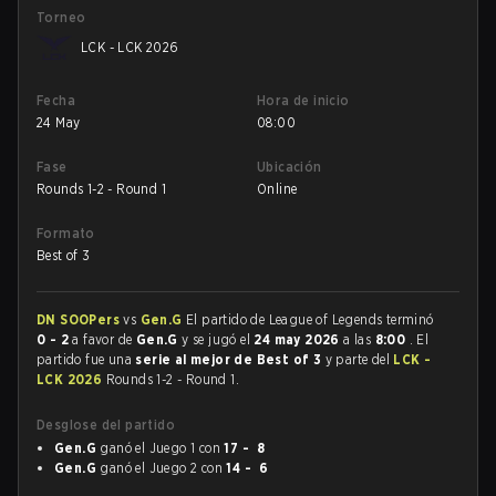
Torneo
LCK - LCK 2026
Fecha
Hora de inicio
24 May
08:00
Fase
Ubicación
Rounds 1-2 - Round 1
Online
Formato
Best of 3
DN SOOPers
vs
Gen.G
El partido de League of Legends terminó
0 - 2
a favor de
Gen.G
y se jugó el
24 may 2026
a las
8:00
. El
partido fue una
serie al mejor de Best of 3
y parte del
LCK -
LCK 2026
Rounds 1-2 - Round 1.
Desglose del partido
Gen.G
ganó el Juego 1 con
17 - 8
Gen.G
ganó el Juego 2 con
14 - 6