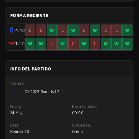
FORMA RECIENTE
4
/10
L
L
W
L
W
L
W
L
L
W
7
/10
W
W
L
W
L
W
L
W
W
W
INFO DEL PARTIDO
Torneo
LCK 2025 Rounds 1-2
Fecha
Hora de inicio
24 May
09:00
Fase
Ubicación
Rounds 1-2
Online