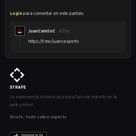
Login
para comentar en este partido
JuanCamiloC
439d
https://t.me/juancesports
STRAFE
La experiencia número uno para fans de esports en la
web y móvil.
Strafe, todo sobre esports