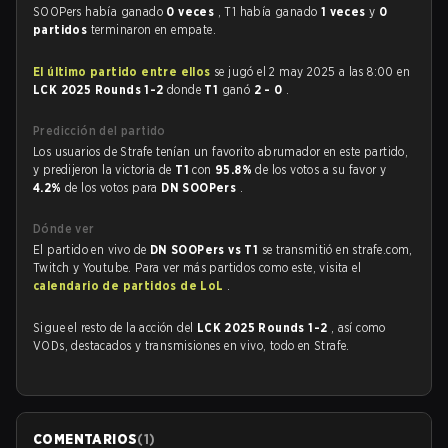
SOOPers había ganado
0 veces
, T1 había ganado
1 veces
y
0
partidos
terminaron en empate.
El último partido entre ellos
se jugó el 2 may 2025 a las 8:00 en
LCK 2025 Rounds 1-2
donde
T1
ganó
2 - 0
.
Predicción del partido
Los usuarios de Strafe tenían un favorito abrumador en este partido,
y predijeron la victoria de
T1
con
95.8%
de los votos a su favor y
4.2%
de los votos para
DN SOOPers
.
Dónde ver
El partido en vivo de
DN SOOPers vs T1
se transmitió en strafe.com,
Twitch y Youtube. Para ver más partidos como este, visita el
calendario de partidos de LoL
.
Sigue el resto de la acción del
LCK 2025 Rounds 1-2
, así como
VODs, destacados y transmisiones en vivo, todo en Strafe.
COMENTARIOS
(
1
)