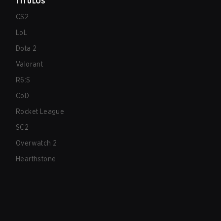
TÍTULOS
CS2
LoL
Dota 2
Valorant
R6:S
CoD
Rocket League
SC2
Overwatch 2
Hearthstone