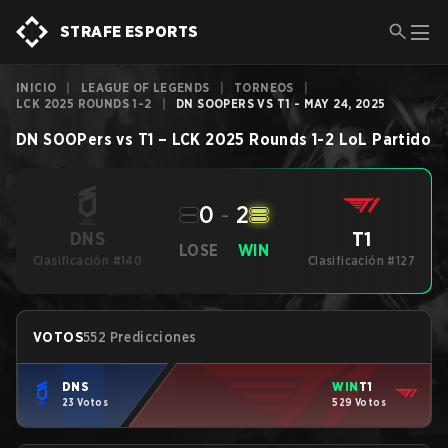
STRAFE ESPORTS
INICIO
|
LEAGUE OF LEGENDS
|
TORNEOS
|
LCK 2025 ROUNDS 1-2
|
DN SOOPERS VS T1 - MAY 24, 2025
DN SOOPers
vs
T1
–
LCK 2025 Rounds 1-2
LoL
Partido
0
-
2
T1
DNS
LOSE
WIN
Clasificación #140
Clasificación #127
VOTOS
552 Predicciones
DNS
WIN
T1
23 Votos
529 Votos