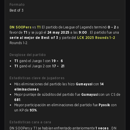
Formato
Best of 3
DN SOOPers
vs
T1
El partido de League of Legends terminó
0 - 2
a
favor de
T1
y se jugó el
24 may 2025
a las
9:00
. El partido fue una
serie al mejor de Best of 3
y parte del
LCK 2025 Rounds 1-2
Rounds 1-2.
Desglose del partido
T1
ganó el Juego 1 con
19 - 6
T1
ganó el Juego 2 con
17 - 21
Estadísticas clave de jugadores
Más eliminaciones del partido las hizo
Gumayusi
con
14
eliminaciones
.
Mejor puntaje de súbditos del partido fue
Gumayusi
con un CS de
681
.
Mayor participación en eliminaciones del partido fue
Pyosik
con
un KP de
93%
.
Estadísticas cara a cara
DN SOOPers y T1 se habían enfrentado anteriormente
1 veces
. DN