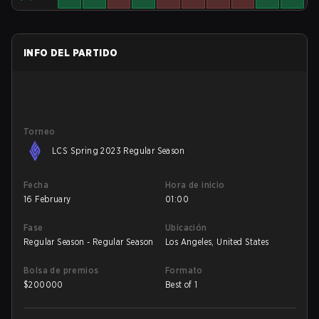
INFO DEL PARTIDO
Torneo
LCS Spring 2023 Regular Season
Fecha
Hora de inicio
16 February
01:00
Fase
Ubicación
Regular Season - Regular Season
Los Angeles, United States
Bolsa de premios
Formato
$
200000
Best of 1