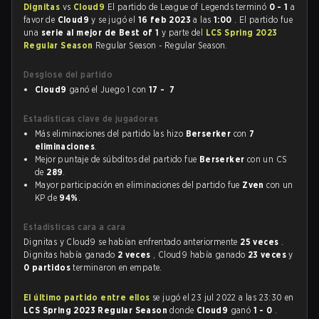
Dignitas
vs
Cloud9
El partido de League of Legends terminó
0 - 1
a
favor de
Cloud9
y se jugó el
16 feb 2023
a las
1:00
. El partido fue
una
serie al mejor de Best of 1
y parte del
LCS Spring 2023
Regular Season
Regular Season - Regular Season.
Desglose del partido
Cloud9
ganó el Juego 1 con
17 - 7
Estadísticas clave de jugadores
Más eliminaciones del partido las hizo
Berserker
con
7
eliminaciones
.
Mejor puntaje de súbditos del partido fue
Berserker
con un CS
de
289
.
Mayor participación en eliminaciones del partido fue
Zven
con un
KP de
94%
.
Estadísticas cara a cara
Dignitas y Cloud9 se habían enfrentado anteriormente
25 veces
.
Dignitas había ganado
2 veces
, Cloud9 había ganado
23 veces
y
0 partidos
terminaron en empate.
El último partido entre ellos
se jugó el 23 jul 2022 a las 23:30 en
LCS Spring 2023 Regular Season
donde
Cloud9
ganó
1 - 0
.