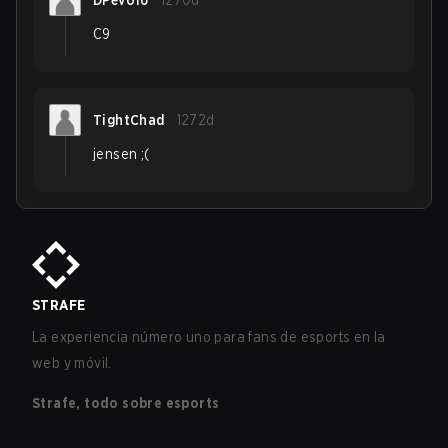
DPevo16
1270d
C9
TightChad
1272d
jensen ;(
STRAFE
La experiencia número uno para fans de esports en la
web y móvil.
Strafe, todo sobre esports