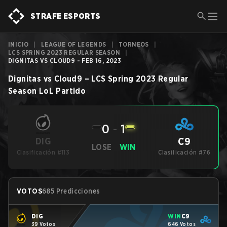
STRAFE ESPORTS
INICIO
|
LEAGUE OF LEGENDS
|
TORNEOS
|
LCS SPRING 2023 REGULAR SEASON
|
DIGNITAS VS CLOUD9 - FEB 16, 2023
Dignitas
vs
Cloud9
–
LCS Spring 2023 Regular
Season
LoL
Partido
0
-
1
C9
DIG
LOSE
WIN
Clasificación #113
Clasificación #76
VOTOS
685 Predicciones
DIG
WIN
C9
39 Votos
646 Votos