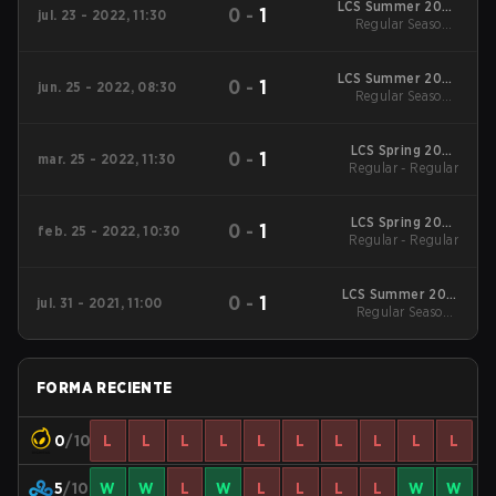
LCS Summer 2022
0
-
1
jul. 23 - 2022, 11:30
Regular Season
Regular Season -
Regular Season
LCS Summer 2022
0
-
1
jun. 25 - 2022, 08:30
Regular Season
Regular Season -
Regular Season
LCS Spring 2022
0
-
1
mar. 25 - 2022, 11:30
Regular - Regular
Regular
LCS Spring 2022
0
-
1
feb. 25 - 2022, 10:30
Regular - Regular
Regular
LCS Summer 2021
0
-
1
jul. 31 - 2021, 11:00
Regular Season -
Regular
Regular Season
FORMA RECIENTE
0
/10
L
L
L
L
L
L
L
L
L
L
5
/10
W
W
L
W
L
L
L
L
W
W