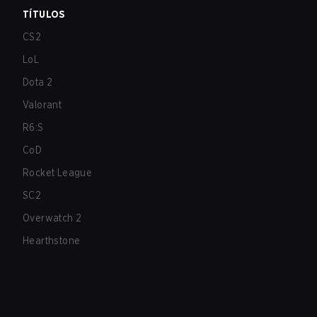
TÍTULOS
CS2
LoL
Dota 2
Valorant
R6:S
CoD
Rocket League
SC2
Overwatch 2
Hearthstone