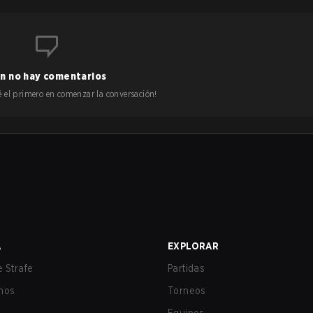
n no hay comentarios
 sé el primero en comenzar la conversación!
A
EXPLORAR
 Strafe
Partidas
nos
Torneos