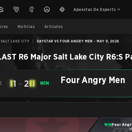
Apuestas De Esports
ores
Noticias
Artículos
 SALT LAKE CITY
|
DAYSTAR VS FOUR ANGRY MEN - MAY 9, 2026
AST R6 Major Salt Lake City
R6:S
P
Four Angry Men
1
-
2
E
WIN
-
WIN
Four Angr
2