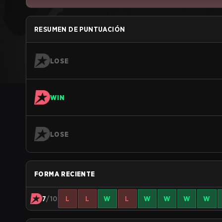
RESUMEN DE PUNTUACIÓN
LOSE
WIN
LOSE
FORMA RECIENTE
7
/10
L
L
W
L
W
W
W
W