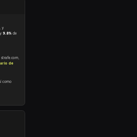
 y
9.8%
de
 strafe.com,
ario de
sí como