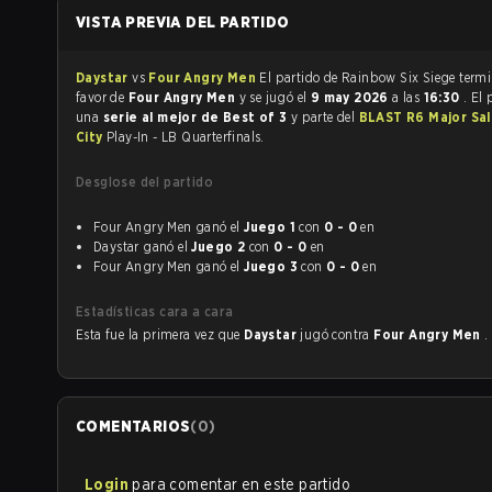
VISTA PREVIA DEL PARTIDO
Daystar
vs
Four Angry Men
El partido de Rainbow Six
favor de
Four Angry Men
y se jugó el
9 may 2026
a las
16:30
. El 
una
serie al mejor de Best of 3
y parte del
BLAST R6 Major Sal
City
Play-In - LB Quarterfinals.
Desglose del partido
Four Angry Men ganó el
Juego 1
con
0 - 0
en
Daystar ganó el
Juego 2
con
0 - 0
en
Four Angry Men ganó el
Juego 3
con
0 - 0
en
Estadísticas cara a cara
Esta fue la primera vez que
Daystar
jugó contra
Four Angry Men
.
COMENTARIOS
(
0
)
Login
para comentar en este partido