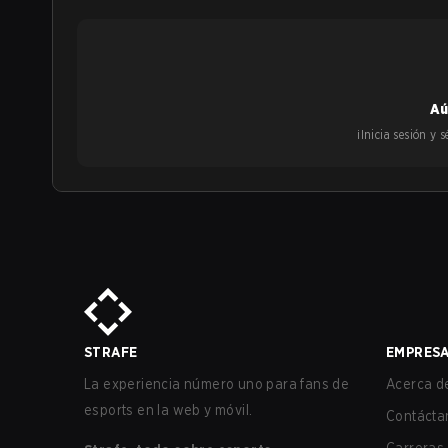
Aú
¡Inicia sesión y
STRAFE
EMPRES
La experiencia número uno para fans de
Acerca de
esports en la web y móvil.
Contácta