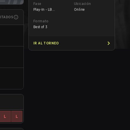
Fase
Ubicación
Play-In - LB
Online
Quarterfinals
MITADOS
Formato
Best of 3
IR AL TORNEO
L
L