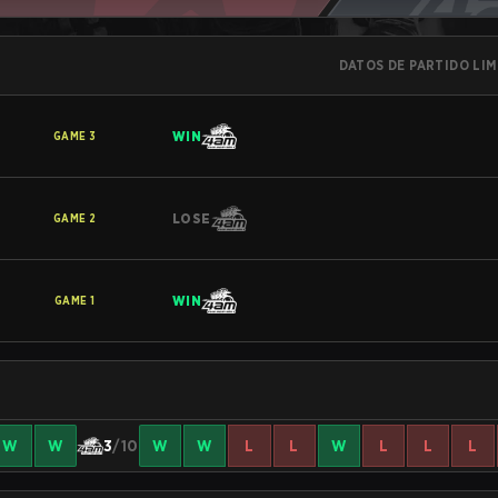
DATOS DE PARTIDO LI
WIN
GAME
3
LOSE
GAME
2
WIN
GAME
1
W
W
3
/10
W
W
L
L
W
L
L
L