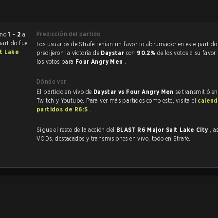
Predicción del partido
 Siege terminó
1 - 2
a
partido fue
Los usuarios de Strafe tenían un favorito abrumador en este partido, y
t Lake
predijeron la victoria de
Daystar
con
90.2%
de los votos a su favor
los votos para
Four Angry Men
.
Dónde ver
El partido en vivo de
Daystar vs Four Angry Men
se transmitió en
Twitch y Youtube. Para ver más partidos como este, visita el
calend
partidos de R6:S
.
Sigue el resto de la acción del
BLAST R6 Major Salt Lake City
, a
VODs, destacados y transmisiones en vivo, todo en Strafe.