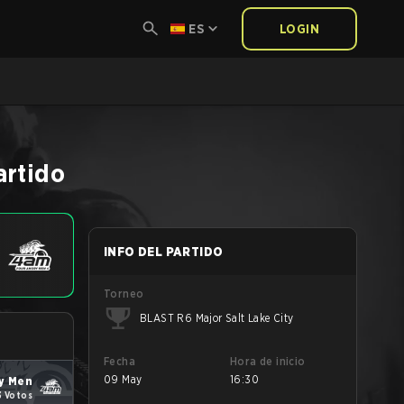
ES
LOGIN
artido
INFO DEL PARTIDO
Torneo
BLAST R6 Major Salt Lake City
Fecha
Hora de inicio
09 May
16:30
y Men
3 Votos