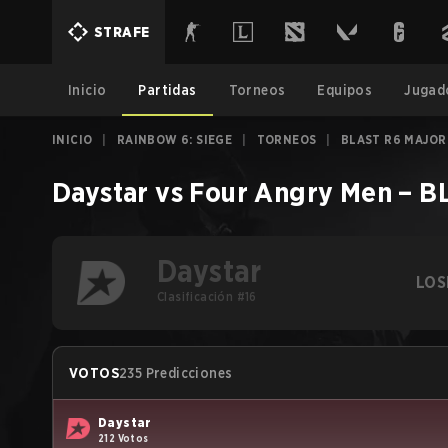
STRAFE
Inicio
Partidas
Torneos
Equipos
Jugad
INICIO
|
RAINBOW 6: SIEGE
|
TORNEOS
|
BLAST R6 MAJOR
Daystar
vs
Four Angry Men
–
BL
Daystar
LOS
Clasificación #16
VOTOS
235 Predicciones
Daystar
212 Votos