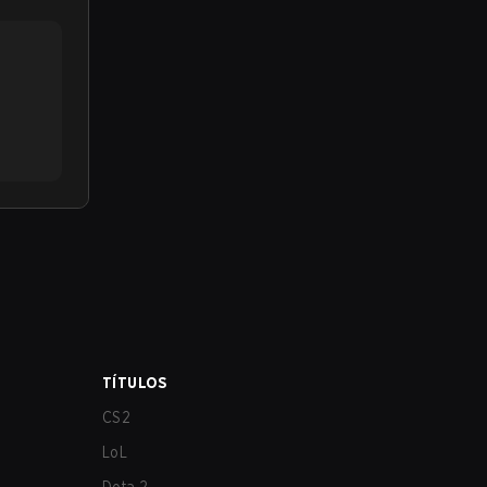
TÍTULOS
CS2
LoL