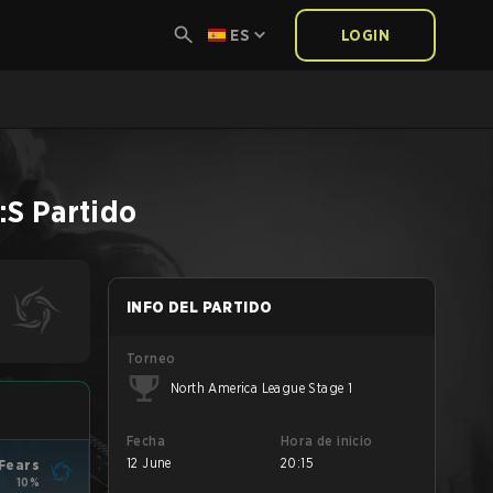
ES
LOGIN
:S
Partido
INFO DEL PARTIDO
Torneo
North America League Stage 1
Fecha
Hora de inicio
12 June
20:15
 Fears
10%