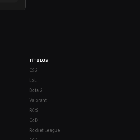
TÍTULOS
CS2
LoL
Dota 2
Valorant
R6:S
CoD
Rocket League