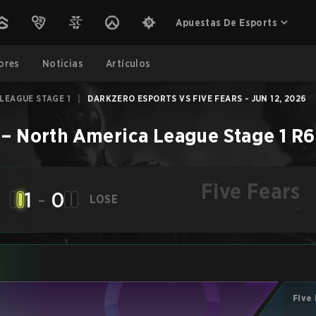
Apuestas De Esports
ores
Noticias
Artículos
LEAGUE STAGE 1
|
DARKZERO ESPORTS VS FIVE FEARS - JUN 12, 2026
–
North America League Stage 1
R6
Five Fears
1
-
0
LOSE
-
Five