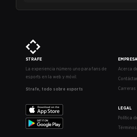
STRAFE
EMPRES
La experiencia número uno para fans de
Acerca de
esports en la web y móvil.
Contácta
Carreras
Strafe, todo sobre esports
LEGAL
Política 
Términos 