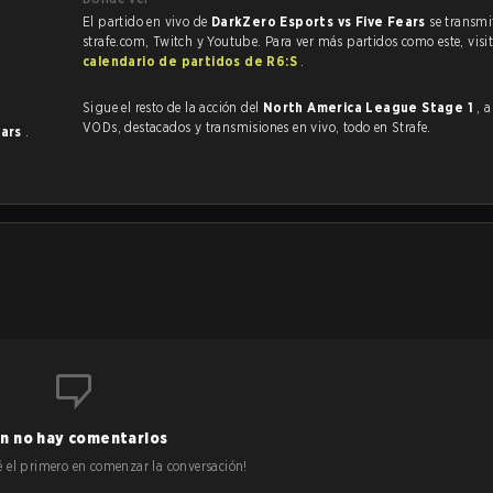
El partido en vivo de
DarkZero Esports vs Five Fears
se transmi
strafe.com, Twitch y Youtube. Para ver más partidos como este, visit
calendario de partidos de R6:S
.
Sigue el resto de la acción del
North America League Stage 1
, 
VODs, destacados y transmisiones en vivo, todo en Strafe.
ears
.
n no hay comentarios
 sé el primero en comenzar la conversación!