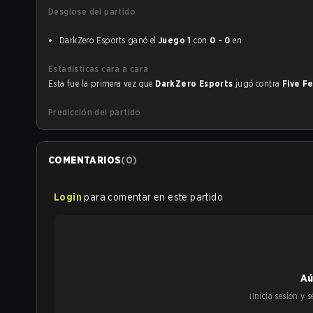
Desglose del partido
DarkZero Esports ganó el
Juego 1
con
0 - 0
en
Estadísticas cara a cara
Esta fue la primera vez que
DarkZero Esports
jugó contra
Five F
Predicción del partido
COMENTARIOS
(
0
)
Login
para comentar en este partido
Aú
¡Inicia sesión y