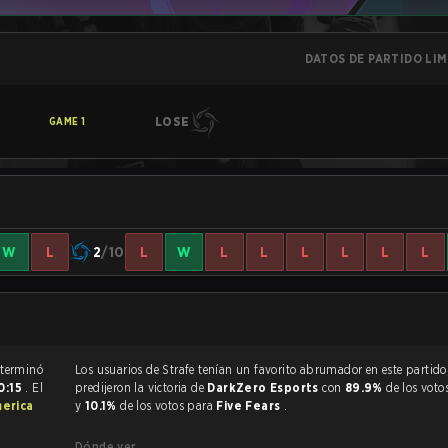
DATOS DE PARTIDO LI
LOSE
GAME
1
W
L
2
/10
L
W
L
L
L
L
L
L
El partido de Rainbow Six Siege terminó
Los usuarios de Strafe tenían un favorito abrumador en este partido, y
0:15
. El
predijeron la victoria de
DarkZero Esports
con
89.9%
de los voto
erica
y
10.1%
de los votos para
Five Fears
.
Dónde ver