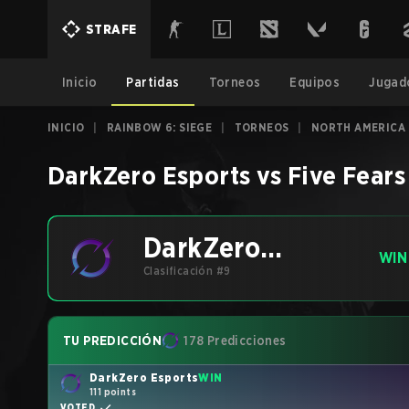
STRAFE
Inicio
Partidas
Torneos
Equipos
Jugad
INICIO
|
RAINBOW 6: SIEGE
|
TORNEOS
|
NORTH AMERICA 
DarkZero Esports
vs
Five Fears
DarkZero
WIN
Esports
Clasificación #9
TU PREDICCIÓN
178 Predicciones
DarkZero Esports
WIN
111 points
VOTED