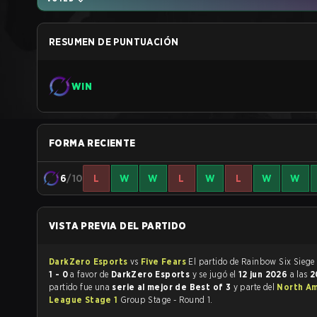
RESUMEN DE PUNTUACIÓN
WIN
FORMA RECIENTE
6
/10
L
W
W
L
W
L
W
W
VISTA PREVIA DEL PARTIDO
DarkZero Esports
vs
Five Fears
1 - 0
a favor de
DarkZero Esports
y se jugó el
12 jun 2026
a las
2
partido fue una
serie al mejor de Best of 3
y parte del
North Am
League Stage 1
Group Stage - Round 1.