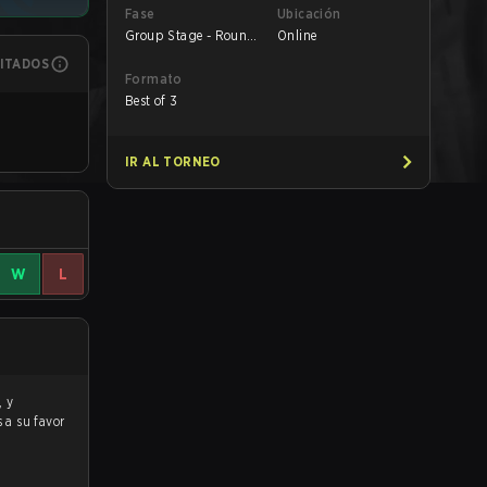
Fase
Ubicación
Group Stage - Round
Online
1
MITADOS
Formato
Best of 3
IR AL TORNEO
W
L
s a su favor