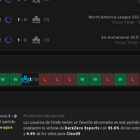
G
North America League 2024
E
1
-
0
C9
Group Stage - 
Six Invitational 202
E
1
-
0
C9
Group Stage -
W
W
3
/10
L
L
L
W
W
L
W
L
Predicción del partido
inbow Six Siege terminó
1 - 0
El partido
Los usuarios de Strafe tenían un favorito abrumador en este partido, y
League
predijeron la victoria de
DarkZero Esports
con
95.6%
de los voto
y
4.4%
de los votos para
Cloud9
.