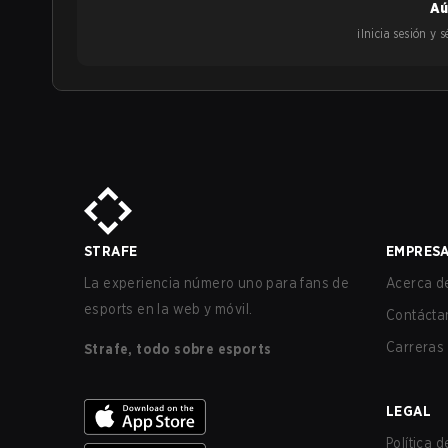
Aú
¡Inicia sesión y
STRAFE
EMPRES
La experiencia número uno para fans de
Acerca de
esports en la web y móvil.
Contácta
Carreras
Strafe, todo sobre esports
LEGAL
Política 