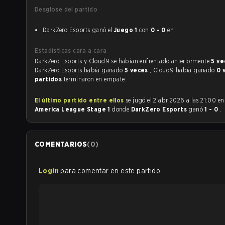
Desglose del partido
DarkZero Esports ganó el
Juego 1
con
0 - 0
en
Estadísticas cara a cara
DarkZero Esports y Cloud9 se habían enfrentado anteriormente
5 v
DarkZero Esports había ganado
5 veces
, Cloud9 había ganado
0 
partidos
terminaron en empate.
El último partido entre ellos
se jugó el 2 abr 2026 a las 21:00 e
America League Stage 1
donde
DarkZero Esports
ganó
1 - 0
.
COMENTARIOS
(
0
)
Login
para comentar en este partido