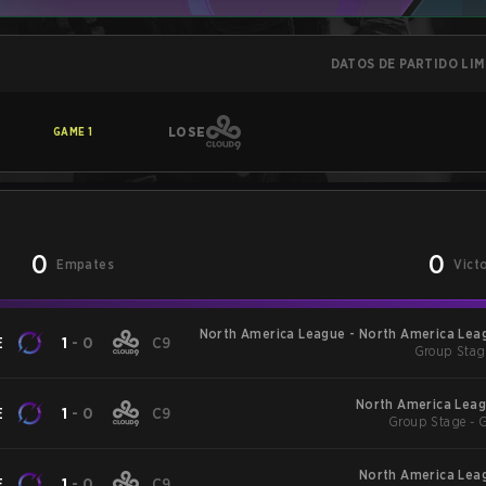
DATOS DE PARTIDO LI
LOSE
GAME
1
0
0
Empates
Vict
North America League - North America Leag
E
1
-
0
C9
Group Stag
North America Leag
E
1
-
0
C9
Group Stage - 
North America Leag
E
1
-
0
C9