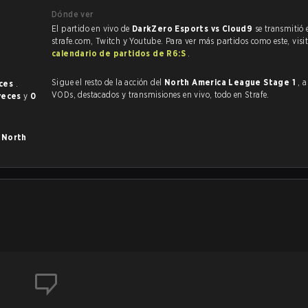
Dónde ver
El partido en vivo de
DarkZero Esports vs Cloud9
se transmitió 
strafe.com, Twitch y Youtube. Para ver más partidos como este, visit
calendario de partidos de R6:S
.
Sigue el resto de la acción del
North America League Stage 1
, 
eces
.
VODs, destacados y transmisiones en vivo, todo en Strafe.
veces
y
0
n
North