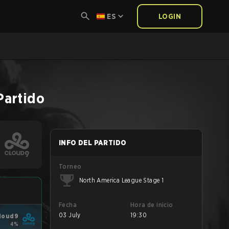
ES
LOGIN
Partido
INFO DEL PARTIDO
Torneo
North America League Stage 1
Fecha
Hora de inicio
03 July
19:30
loud9
4%