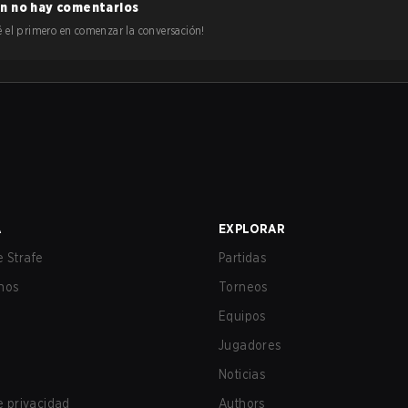
n no hay comentarios
 sé el primero en comenzar la conversación!
A
EXPLORAR
 Strafe
Partidas
nos
Torneos
Equipos
Jugadores
Noticias
de privacidad
Authors