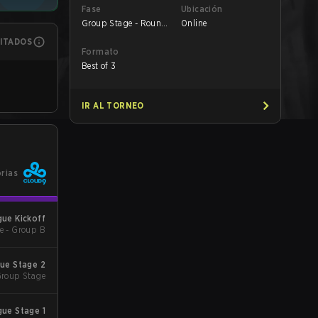
Fase
Ubicación
Group Stage - Round
Online
1
MITADOS
Formato
Best of 3
IR AL TORNEO
orias
ue Kickoff
e - Group B
ue Stage 2
Group Stage
ue Stage 1