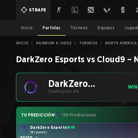
STRAFE
Inicio
Partidas
Torneos
Equipos
Jugad
INICIO
|
RAINBOW 6: SIEGE
|
TORNEOS
|
NORTH AMERICA 
DarkZero Esports
vs
Cloud9
–
N
DarkZero
WIN
Esports
Clasificación #12
TU PREDICCIÓN
159 Predicciones
DarkZero Esports
WIN
161 points
VOTED