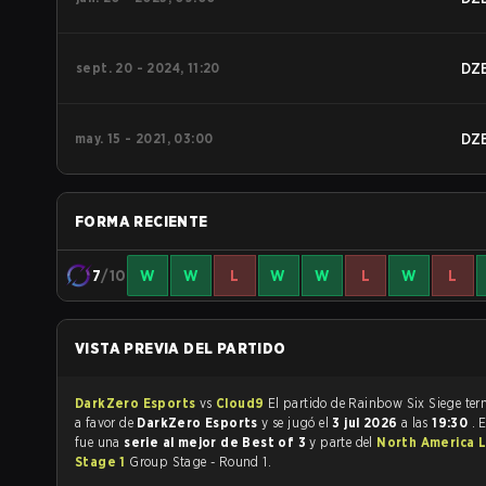
sept. 20 - 2024, 11:20
DZ
may. 15 - 2021, 03:00
DZ
FORMA RECIENTE
7
/10
W
W
L
W
W
L
W
L
VISTA PREVIA DEL PARTIDO
DarkZero Esports
vs
Cloud9
El partido de Ra
a favor de
DarkZero Esports
y se jugó el
3 jul 2026
a las
19:30
. 
fue una
serie al mejor de Best of 3
y parte del
North America 
Stage 1
Group Stage - Round 1.