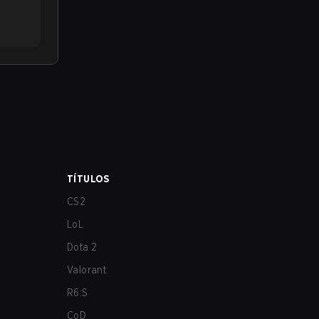
TÍTULOS
CS2
LoL
Dota 2
Valorant
R6:S
CoD