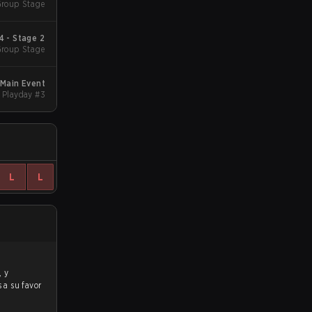
roup Stage
 - Stage 2
Group Stage
1 Main Event
 Playday #3
L
L
s a su favor