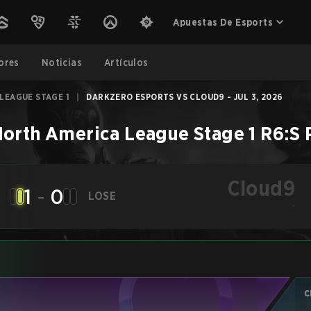
Apuestas De Esports
ores
Noticias
Artículos
LEAGUE STAGE 1
|
DARKZERO ESPORTS VS CLOUD9 - JUL 3, 2026
orth America League Stage 1
R6:S
Cloud9
1
-
0
LOSE
-
C