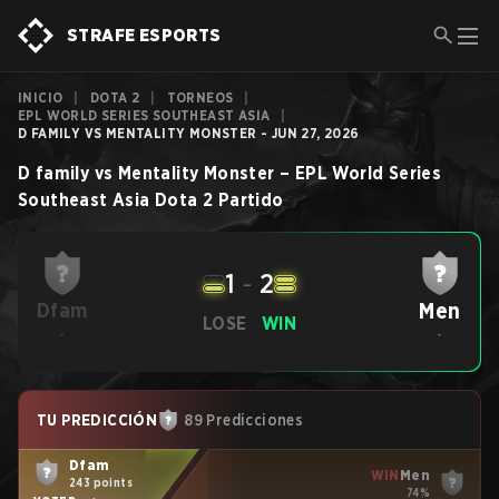
STRAFE ESPORTS
INICIO
|
DOTA 2
|
TORNEOS
|
EPL WORLD SERIES SOUTHEAST ASIA
|
D FAMILY VS MENTALITY MONSTER - JUN 27, 2026
D family
vs
Mentality Monster
–
EPL World Series
Southeast Asia
Dota 2
Partido
1
-
2
Men
Dfam
LOSE
WIN
-
-
TU PREDICCIÓN
89 Predicciones
Dfam
WIN
Men
243 points
74%