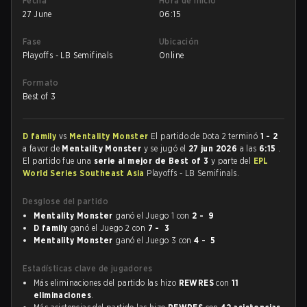
Fecha
Hora de inicio
27 June
06:15
Fase
Ubicación
Playoffs - LB Semifinals
Online
Formato
Best of 3
D family
vs
Mentality Monster
El partido de Dota 2 terminó
1 - 2
a favor de
Mentality Monster
y se jugó el
27 jun 2026
a las
6:15
.
El partido fue una
serie al mejor de Best of 3
y parte del
EPL
World Series Southeast Asia
Playoffs - LB Semifinals.
Desglose del partido
Mentality Monster
ganó el Juego 1 con
2 - 9
D family
ganó el Juego 2 con
7 - 3
Mentality Monster
ganó el Juego 3 con
4 - 5
Estadísticas clave de jugadores
Más eliminaciones del partido las hizo
REWRES
con
11
eliminaciones
.