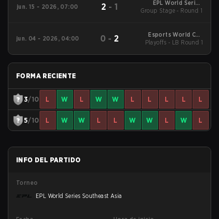
EPL World Series
2
-
1
jun. 15 - 2026, 07:00
Group Stage - Round 1
Southeast Asia
Esports World Cup
0
-
2
jun. 04 - 2026, 04:00
Playoffs - LB Round 1
Southeast Asia
Closed Qualifier
FORMA RECIENTE
3
/10
L
W
L
W
W
L
L
L
L
L
5
/10
L
W
W
L
L
W
W
L
W
L
INFO DEL PARTIDO
Torneo
EPL World Series Southeast Asia