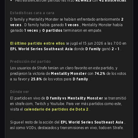
Más asistencias del partido las hizo
REWRES
con
42 asistencias
.
Estadísticas cara a cara
D family y Mentality Monster se habían enfrentado anteriormente
2
veces
. D family había ganado
1 veces
, Mentality Monster había
ganado
1 veces
y
0 partidos
terminaron en empate.
El último partido entre ellos
se jugó el 15 jun 2026 a las 7:00 en
EPL World Series Southeast Asia
donde
D family
ganó
2 - 1
.
Predicción del partido
Los usuarios de Strafe tenían un claro favorito en este partido, y
predijeron la victoria de
Mentality Monster
con
74.2%
de los votos
a su favor y
25.8%
de los votos para
D family
.
Dónde ver
El partido en vivo de
D family vs Mentality Monster
se transmitió
en strafe.com, Twitch y Youtube. Para ver más partidos como este,
visita el
calendario de partidos de Dota 2
.
Sigue el resto de la acción del
EPL World Series Southeast Asia
,
así como VODs, destacados y transmisiones en vivo, todo en Strafe.