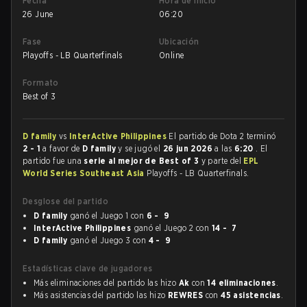
Fecha
Hora de inicio
26 June
06:20
Fase
Ubicación
Playoffs - LB Quarterfinals
Online
Formato
Best of 3
D family
vs
InterActive Philippines
El partido de Dota 2 terminó
2 - 1
a favor de
D family
y se jugó el
26 jun 2026
a las
6:20
. El
partido fue una
serie al mejor de Best of 3
y parte del
EPL
World Series Southeast Asia
Playoffs - LB Quarterfinals.
Desglose del partido
D family
ganó el Juego 1 con
6 - 9
InterActive Philippines
ganó el Juego 2 con
14 - 7
D family
ganó el Juego 3 con
4 - 9
Estadísticas clave de jugadores
Más eliminaciones del partido las hizo
Ak
con
14 eliminaciones
.
Más asistencias del partido las hizo
REWRES
con
45 asistencias
.