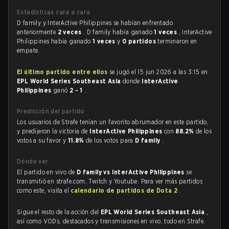
Estadísticas cara a cara
D family y InterActive Philippines se habían enfrentado
anteriormente
2 veces
. D family había ganado
1 veces
, InterActive
Philippines había ganado
1 veces
y
0 partidos
terminaron en
empate.
El último partido entre ellos
se jugó el 15 jun 2026 a las 3:15 en
EPL World Series Southeast Asia
donde
InterActive
Philippines
ganó
2 - 1
.
Predicción del partido
Los usuarios de Strafe tenían un favorito abrumador en este partido,
y predijeron la victoria de
InterActive Philippines
con
88.2%
de los
votos a su favor y
11.8%
de los votos para
D family
.
Dónde ver
El partido en vivo de
D family vs InterActive Philippines
se
transmitió en strafe.com, Twitch y Youtube. Para ver más partidos
como este, visita el
calendario de partidos de Dota 2
.
Sigue el resto de la acción del
EPL World Series Southeast Asia
,
así como VODs, destacados y transmisiones en vivo, todo en Strafe.