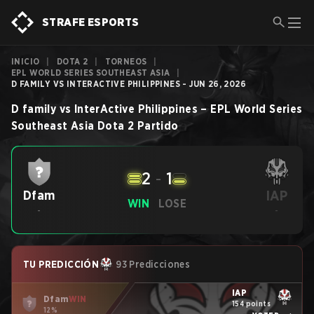
STRAFE ESPORTS
INICIO
|
DOTA 2
|
TORNEOS
|
EPL WORLD SERIES SOUTHEAST ASIA
|
D FAMILY VS INTERACTIVE PHILIPPINES - JUN 26, 2026
D family
vs
InterActive Philippines
–
EPL World Series
Southeast Asia
Dota 2
Partido
2
-
1
IAP
Dfam
WIN
LOSE
-
-
TU PREDICCIÓN
93 Predicciones
IAP
Dfam
WIN
154 points
12%