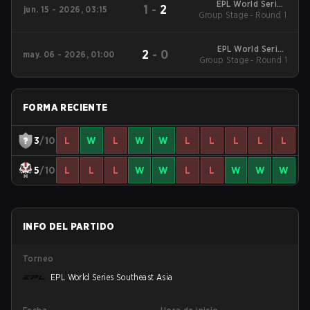
EPL World Series
1
-
2
jun. 15 - 2026, 03:15
Group Stage - Round 1
Southeast Asia
EPL World Series
2
-
0
may. 06 - 2026, 01:00
Group Stage - Round 1
Southeast Asia
FORMA RECIENTE
3
/10
L
W
L
W
W
L
L
L
L
L
5
/10
L
L
L
W
W
L
L
W
W
W
INFO DEL PARTIDO
Torneo
EPL World Series Southeast Asia