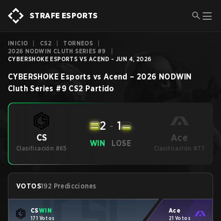
STRAFE ESPORTS
INICIO
|
CS2
|
TORNEOS
|
2026 NODWIN CLUTH SERIES #9
|
CYBERSHOKE ESPORTS VS ACEND - JUN 4, 2026
CYBERSHOKE Esports
vs
Acend
–
2026 NODWIN
Cluth Series #9
CS2
Partido
2
-
1
Ace
CS
WIN
LOSE
Clasificación #65
Clasificación #77
VOTOS
192 Predicciones
CS
WIN
Ace
171 Votos
21 Votos