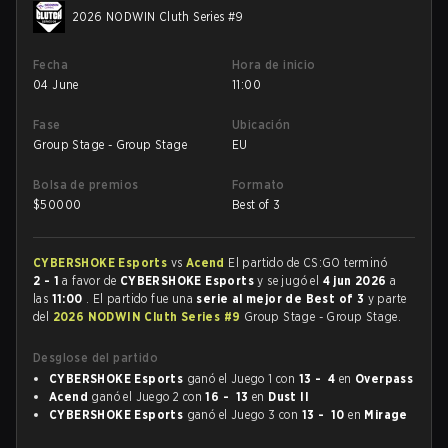
2026 NODWIN Cluth Series #9
Fecha
Hora de inicio
04 June
11:00
Fase
Ubicación
Group Stage - Group Stage
EU
Bolsa de premios
Formato
$
50000
Best of 3
CYBERSHOKE Esports
vs
Acend
El partido de CS:GO terminó
2 - 1
a favor de
CYBERSHOKE Esports
y se jugó el
4 jun 2026
a
las
11:00
. El partido fue una
serie al mejor de Best of 3
y parte
del
2026 NODWIN Cluth Series #9
Group Stage - Group Stage.
Desglose del partido
CYBERSHOKE Esports
ganó el Juego 1 con
13 - 4
en
Overpass
Acend
ganó el Juego 2 con
16 - 13
en
Dust II
CYBERSHOKE Esports
ganó el Juego 3 con
13 - 10
en
Mirage