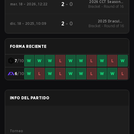
2026 CCT Season 3
2
-
0
mar. 18 - 2026, 12:22
European Series #18
Bracket - Round of 16
2025 DraculaN
2
-
0
dic. 18 - 2025, 10:09
Bracket - Round of 16
Season 4
FORMA RECIENTE
7
/10
W
W
W
L
W
W
L
W
L
W
6
/10
W
L
W
L
W
W
L
W
W
L
INFO DEL PARTIDO
Torneo