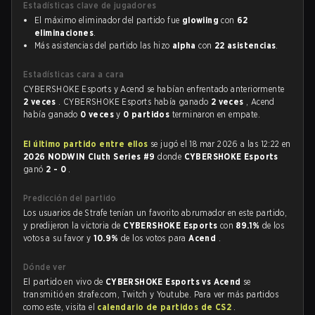
Estadísticas clave de jugadores
El máximo eliminador del partido fue
glowiing
con
62
eliminaciones
.
Más asistencias del partido las hizo
alpha
con
22 asistencias
.
Estadísticas cara a cara
CYBERSHOKE Esports y Acend se habían enfrentado anteriormente
2 veces
. CYBERSHOKE Esports había ganado
2 veces
, Acend
había ganado
0 veces
y
0 partidos
terminaron en empate.
El último partido entre ellos
se jugó el 18 mar 2026 a las 12:22 en
2026 NODWIN Cluth Series #9
donde
CYBERSHOKE Esports
ganó
2 - 0
.
Predicción del partido
Los usuarios de Strafe tenían un favorito abrumador en este partido,
y predijeron la victoria de
CYBERSHOKE Esports
con
89.1%
de los
votos a su favor y
10.9%
de los votos para
Acend
.
Dónde ver
El partido en vivo de
CYBERSHOKE Esports vs Acend
se
transmitió en strafe.com, Twitch y Youtube. Para ver más partidos
como este, visita el
calendario de partidos de CS2
.