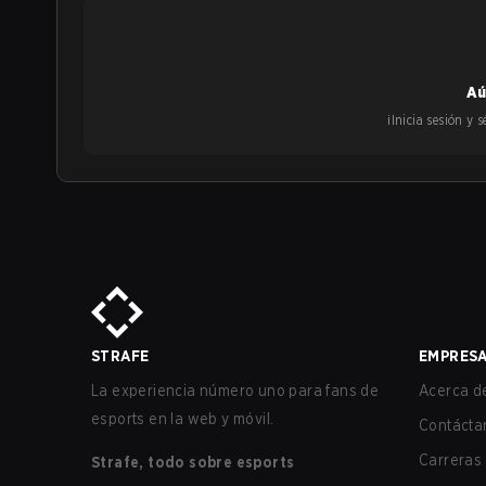
Aú
¡Inicia sesión y
STRAFE
EMPRES
La experiencia número uno para fans de
Acerca de
esports en la web y móvil.
Contácta
Carreras
Strafe, todo sobre esports