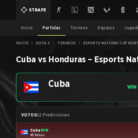
STRAFE
Inicio
Partidas
Torneos
Equipos
Jugad
INICIO
|
DOTA 2
|
TORNEOS
|
ESPORTS NATIONS CUP NORT
Cuba
vs
Honduras
–
Esports Na
Cuba
WIN
-
VOTOS
62 Predicciones
Cuba
WIN
45 Votos