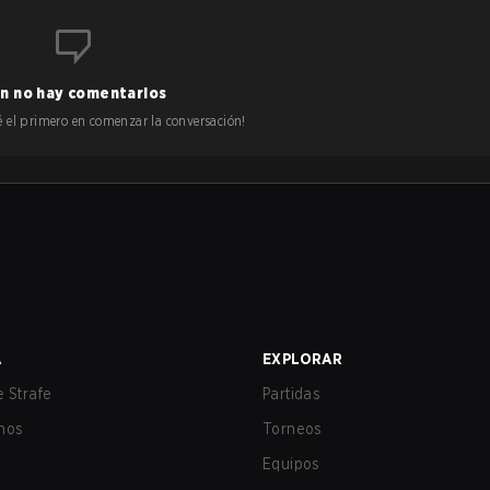
n no hay comentarios
 sé el primero en comenzar la conversación!
A
EXPLORAR
 Strafe
Partidas
nos
Torneos
Equipos