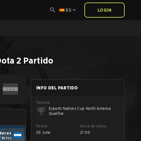
ES
LOGIN
ota 2
Partido
INFO DEL PARTIDO
Torneo
Esports Nations Cup North America
Qualifier
Fecha
Hora de inicio
29 June
21:00
duras
7 Votos