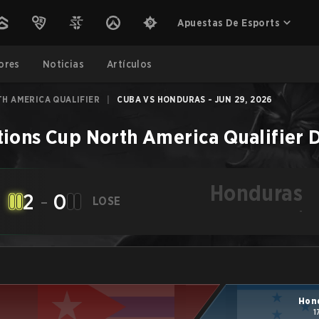
Apuestas De Esports
ores
Noticias
Artículos
H AMERICA QUALIFIER
|
CUBA VS HONDURAS - JUN 29, 2026
tions Cup North America Qualifier
D
Honduras
2
-
0
LOSE
-
Hon
1