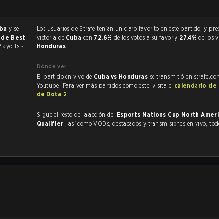
uba
y se
Los usuarios de Strafe tenían un claro favorito en este partido, y predijeron la
r de Best
victoria de
Cuba
con
72.6%
de los votos a su favor y
27.4%
de los 
Playoffs -
Honduras
.
Dónde ver
El partido en vivo de
Cuba vs Honduras
se transmitió en strafe.co
Youtube. Para ver más partidos como este, visita el
calendario de
de Dota 2
.
Sigue el resto de la acción del
Esports Nations Cup North Ameri
Qualifier
, así como VODs, destacados y transmisiones en vivo, to