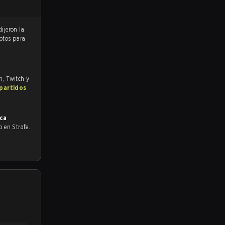
votos para
m, Twitch y
 partidos
ca
do en Strafe.