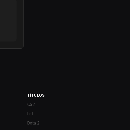
TÍTULOS
CS2
LoL
Dota 2