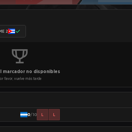
ME 2
l marcador no disponibles
or favor, vuelve más tarde
0
/10
L
L