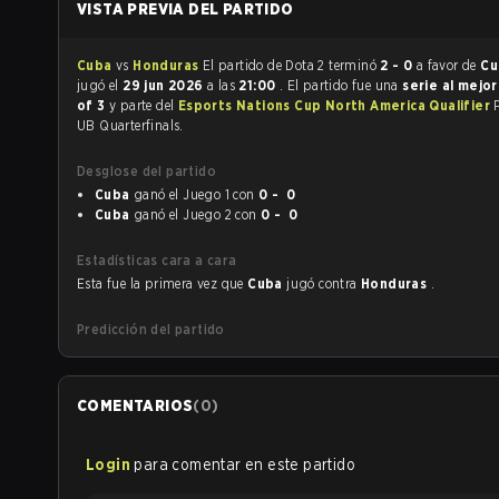
VISTA PREVIA DEL PARTIDO
Cuba
vs
Honduras
El partido de Dota 2 terminó
2 - 0
a favor de
C
jugó el
29 jun 2026
a las
21:00
. El partido fue una
serie al mejo
of 3
y parte del
Esports Nations Cup North America Qualifier
UB Quarterfinals.
Desglose del partido
Cuba
ganó el Juego 1 con
0 - 0
Cuba
ganó el Juego 2 con
0 - 0
Estadísticas cara a cara
Esta fue la primera vez que
Cuba
jugó contra
Honduras
.
Predicción del partido
COMENTARIOS
(
0
)
Login
para comentar en este partido