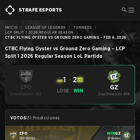
STRAFE ESPORTS
INICIO
|
LEAGUE OF LEGENDS
|
TORNEOS
|
LCP SPLIT 1 2026 REGULAR SEASON
|
CTBC FLYING OYSTER VS GROUND ZERO GAMING - FEB 6, 2026
CTBC Flying Oyster
vs
Ground Zero Gaming
–
LCP
Split 1 2026 Regular Season
LoL
Partido
1
-
2
GZ
CFO
LOSE
WIN
Clasificación #12
Clasificación #16
VOTOS
151 Predicciones
CFO
WIN
GZ
142 Votos
9 Votos