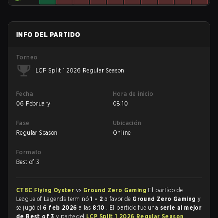
INFO DEL PARTIDO
Torneo
LCP Split 1 2026 Regular Season
Fecha
Hora de inicio
06 February
08:10
Fase
Ubicación
Regular Season
Online
Formato
Best of 3
CTBC Flying Oyster
vs
Ground Zero Gaming
El partido de
League of Legends terminó
1 - 2
a favor de
Ground Zero Gaming
y
se jugó el
6 feb 2026
a las
8:10
. El partido fue una
serie al mejor
de Best of 3
y parte del
LCP Split 1 2026 Regular Season