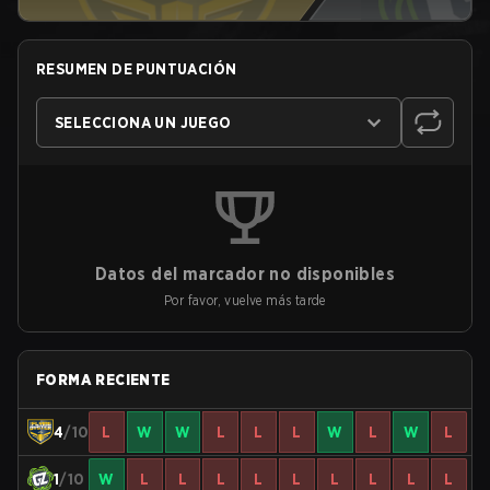
RESUMEN DE PUNTUACIÓN
SELECCIONA UN JUEGO
Datos del marcador no disponibles
Por favor, vuelve más tarde
FORMA RECIENTE
4
/10
L
W
W
L
L
L
W
L
W
L
1
/10
W
L
L
L
L
L
L
L
L
L