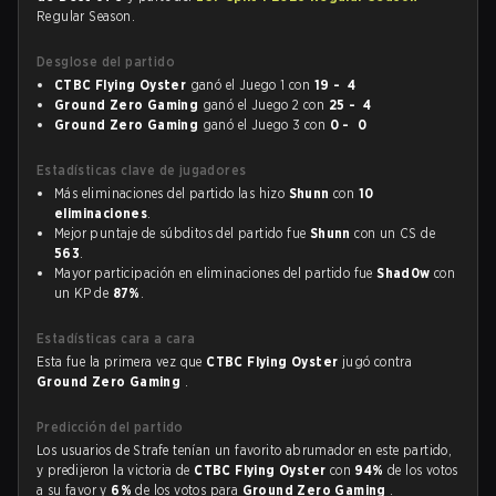
Regular Season.
Desglose del partido
CTBC Flying Oyster
ganó el Juego 1 con
19 - 4
Ground Zero Gaming
ganó el Juego 2 con
25 - 4
Ground Zero Gaming
ganó el Juego 3 con
0 - 0
Estadísticas clave de jugadores
Más eliminaciones del partido las hizo
Shunn
con
10
eliminaciones
.
Mejor puntaje de súbditos del partido fue
Shunn
con un CS de
563
.
Mayor participación en eliminaciones del partido fue
Shad0w
con
un KP de
87%
.
Estadísticas cara a cara
Esta fue la primera vez que
CTBC Flying Oyster
jugó contra
Ground Zero Gaming
.
Predicción del partido
Los usuarios de Strafe tenían un favorito abrumador en este partido,
y predijeron la victoria de
CTBC Flying Oyster
con
94%
de los votos
a su favor y
6%
de los votos para
Ground Zero Gaming
.