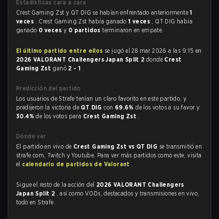
Estadísticas cara a cara
Crest Gaming Zst y QT DIG se habían enfrentado anteriormente
1
veces
. Crest Gaming Zst había ganado
1 veces
, QT DIG había
ganado
0 veces
y
0 partidos
terminaron en empate.
El último partido entre ellos
se jugó el 28 mar 2026 a las 9:15 en
2026 VALORANT Challengers Japan Split 2
donde
Crest
Gaming Zst
ganó
2 - 1
.
Predicción del partido
Los usuarios de Strafe tenían un claro favorito en este partido, y
predijeron la victoria de
QT DIG
con
69.6%
de los votos a su favor y
30.4%
de los votos para
Crest Gaming Zst
.
Dónde ver
El partido en vivo de
Crest Gaming Zst vs QT DIG
se transmitió en
strafe.com, Twitch y Youtube. Para ver más partidos como este, visita
el
calendario de partidos de Valorant
.
Sigue el resto de la acción del
2026 VALORANT Challengers
Japan Split 2
, así como VODs, destacados y transmisiones en vivo,
todo en Strafe.