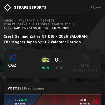
STRAFE ESPORTS
INICIO
|
VALORANT
|
TORNEOS
|
2026 VALORANT CHALLENGERS JAPAN SPLIT 2
|
CREST GAMING ZST VS QT DIG - JUN 25, 2026
Crest Gaming Zst
vs
QT DIG
–
2026 VALORANT
Challengers Japan Split 2
Valorant
Partido
2
-
0
QTD
CGZ
WIN
LOSE
-
Clasificación #53
VOTOS
92 Predicciones
CGZ
WIN
QTD
28 Votos
64 Votos