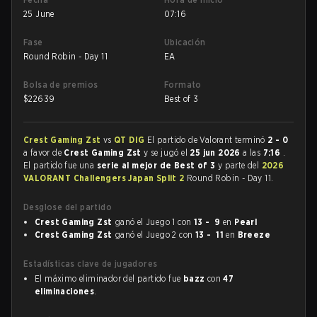
25 June
07:16
Fase
Ubicación
Round Robin - Day 11
EA
Bolsa de premios
Formato
$
22639
Best of 3
Crest Gaming Zst
vs
QT DIG
El partido de Valorant terminó
2 - 0
a favor de
Crest Gaming Zst
y se jugó el
25 jun 2026
a las
7:16
.
El partido fue una
serie al mejor de Best of 3
y parte del
2026
VALORANT Challengers Japan Split 2
Round Robin - Day 11.
Desglose del partido
Crest Gaming Zst
ganó el Juego 1 con
13 - 9
en
Pearl
Crest Gaming Zst
ganó el Juego 2 con
13 - 11
en
Breeze
Estadísticas clave de jugadores
El máximo eliminador del partido fue
bazz
con
47
eliminaciones
.