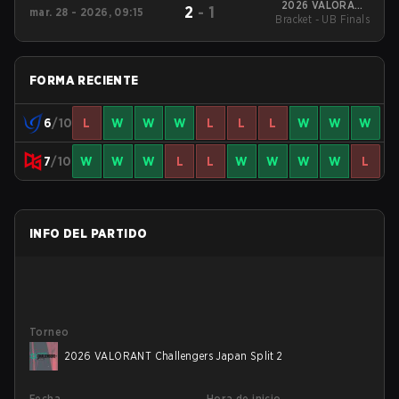
2026 VALORANT
2
-
1
mar. 28 - 2026, 09:15
Challengers Japan
Bracket - UB Finals
Split 1
FORMA RECIENTE
6
/10
L
W
W
W
L
L
L
W
W
W
7
/10
W
W
W
L
L
W
W
W
W
L
INFO DEL PARTIDO
Torneo
2026 VALORANT Challengers Japan Split 2
Fecha
Hora de inicio